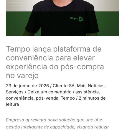
Tempo lança plataforma de
conveniência para elevar
experiência do pós-compra
no varejo
23 de junho de 2026
/
Cliente SA
,
Mais Notícias
,
Serviços
/
Deixe um comentário
/
assistência
,
conveniência
,
pós-venda
,
Tempo
/
2 minutos de
leitura
Empresa apresenta nova solução que une IA e
gestão inteligente de capacidade, visando reduzir