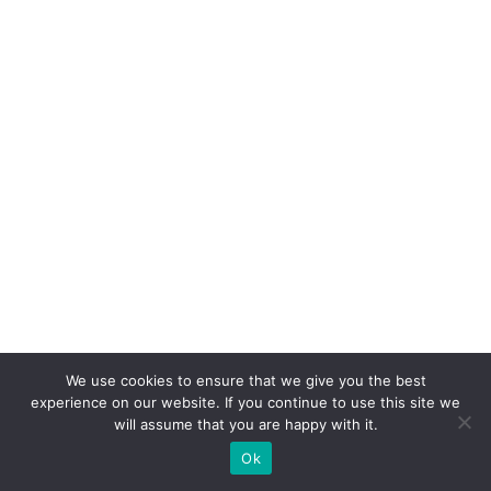
u
n
c
a
p
e
r
c
e
b
e
E
We use cookies to ensure that we give you the best
experience on our website. If you continue to use this site we
m
will assume that you are happy with it.
p
Ok
r