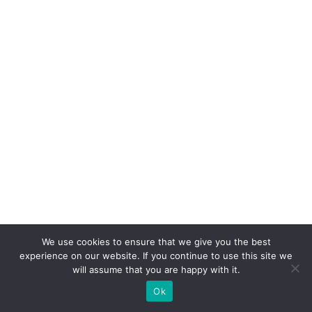
ar
c
e
ri
a
p
ar
a
a
c
ú
m
We use cookies to ensure that we give you the best
ul
experience on our website. If you continue to use this site we
o
will assume that you are happy with it.
d
Ok
e