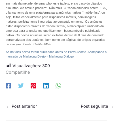
em mais da metade, de smartphones e tablets, era o caso do clássico
“Houston, we have a problem”. Não mais. O Yahoo anunciou ontem, 13/5,
o lançamento de uma plataforma para anúncios nativos “mobile-first”, ou
seja, feitos especialmente para dispositivos móveis, com imagens
maiores, perfeitamente integradas ao conteúdo em torno. Os anúncios
estão disponíveis através do Yahoo Gemini, o marketplace unificado da
empresa para anunciantes que lidam com busca móvel e publicidade
nativa. Os novos anúncios serão exibidos dentro de fluxos de conteúdo
personalizado dos usuários, bem como em páginas de artigos e galerias
de imagens.
Fonte: TheNextWeb
As notícias acima foram publicadas antes no Portal Abemd. Acompanhe o
mercado de Marketing Direto = Marketing Diálogo
Visualizações:
309
Compartilhe
←
Post anterior
Post seguinte
→