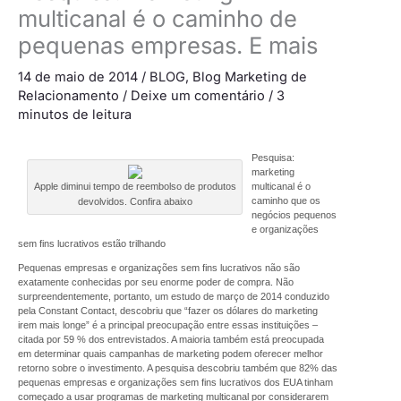
multicanal é o caminho de
pequenas empresas. E mais
14 de maio de 2014
/
BLOG
,
Blog Marketing de
Relacionamento
/
Deixe um comentário
/
3
minutos de leitura
Pesquisa:
marketing
multicanal é o
Apple diminui tempo de reembolso de produtos
caminho que os
devolvidos. Confira abaixo
negócios pequenos
e organizações
sem fins lucrativos estão trilhando
Pequenas empresas e organizações sem fins lucrativos não são
exatamente conhecidas por seu enorme poder de compra. Não
surpreendentemente, portanto, um estudo de março de 2014 conduzido
pela Constant Contact, descobriu que “fazer os dólares do marketing
irem mais longe” é a principal preocupação entre essas instituições –
citada por 59 % dos entrevistados. A maioria também está preocupada
em determinar quais campanhas de marketing podem oferecer melhor
retorno sobre o investimento. A pesquisa descobriu também que 82% das
pequenas empresas e organizações sem fins lucrativos dos EUA tinham
começado a usar programas de marketing multicanal por considerarem