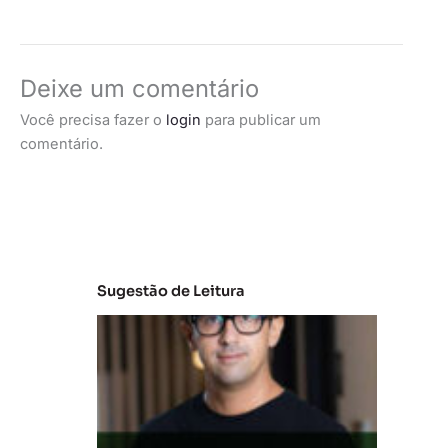
Deixe um comentário
Você precisa fazer o
login
para publicar um
comentário.
Sugestão de Leitura
M
e
r
c
a