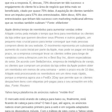
que era a resposta. E, dessas, 73% disseram ter tido sucesso: o
engajamento do cliente foi a área de negócio que tinha mais se
beneficiado, citado por quase 75% delas. A aquisição de clientes também
teve um impulso para 57% dos entrevistados. Além disso, 40% dos
entrevistados que tinham tido sucesso com marketing multicanal afirmou
que as receitas também subiram.*
Fonte: eMarketer
Apple diminui tempo de reembolso para aumentar vendas online
A Apple cortou pela metade o tempo que leva para reembolsar os clientes
da loja online que querem devolver seus iPhones e outros gadgets, um
pequeno mas crucial passo para tentar conseguir que mais pessoas
comprem direto de seu website. O movimento representa um substancial
aumento do custo inicial por parte da Apple, mas pode se pagar em longo
prazo, se a empresa conseguir levar os clientes online para longe de
varejistas como a Amazon.com Inc e Best Buy Inc, dizem especialistas
do setor. De acordo com StellaService, empresa de inteligência de varejo,
os clientes que compram um produto da loja online da Apple podem obter
um reembolso em menos de uma semana – antes o prazo era de 10 dias.
A Apple está processando os reembolsos em um ritmo mais rápido,
porque a empresa agora usa o FedEx 2Day que permite que os clientes
despachem itens com etiquetas pré-pagas para o seu armazém em três
dias.
Fonte: Reuters
Yahoo lança plataforma de anúncios nativos “mobile-first”
O mercado está virando de cabeça para baixo ou, finalmente, está
ficando de cabeça para cima? O fato é que, até agora, os anúncios
nativos eram pensados primeiro para a web e em seguida adaptados
para os dispositivos móveis. Com o tráfego de sites como o Yahoo vindo,