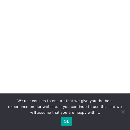
o
m
p
ra
p
r
o
d
u
t
o,
c
o
We use cookies to ensure that we give you the best
experience on our website. If you continue to use this site we
m
will assume that you are happy with it.
p
Ok
ra