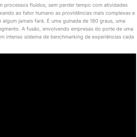
m processos fluidos, sem perder tempo com atividades
eixando ao fator humano as providências mais complexas e
bô algum jamais fará. É uma guinada de 180 graus, uma
segmento. A fusão, envolvendo empresas do porte de uma
á um intenso sistema de benchmarking de experiências cada