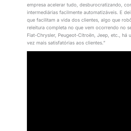
empresa acelerar tudo, desburocratizando, co
intermediárias facilmente automatizáveis. E d
que facilitam a vida dos clientes, algo que ro
releitura completa no que vem ocorrendo no 
Fiat-Chrysler, Peugeot-Citroën, Jeep, etc., h
vez mais satisfatórias aos clientes.”