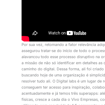
Por sua vez, retomando a fator relevância adqu
assegurou tratar-se do início de todo o proce
alavancou todo esse processo disruptivo na or
a missão de não só identificar em detalhes as
caminho do digital. Dessa forma, ali foi criado
buscando hoje de uma organização é simplicida
resolver tudo ali. O Digital labs é um lugar d
conseguem ter acesso para inspiração, colabo
acentuadamente e já temos três superapps: a
físicas, cresce a cada dia o Vivo Empresas, c