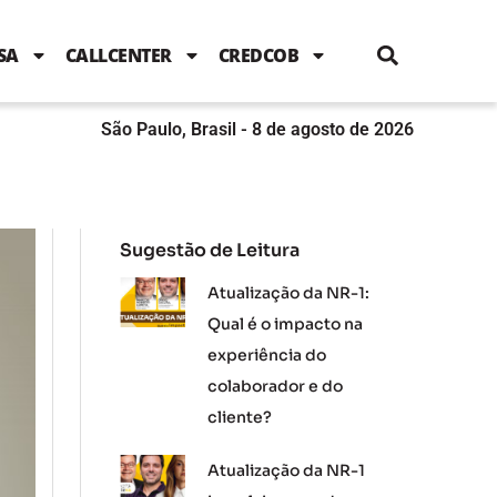
i
c
i
u
n
s
l
e
t
t
k
t
e
b
t
u
e
a
SA
CALLCENTER
CREDCOB
o
e
b
d
g
o
r
e
i
r
k
n
a
m
São Paulo, Brasil - 8 de agosto de 2026
Sugestão de Leitura
Atualização da NR-1:
Qual é o impacto na
experiência do
colaborador e do
cliente?
Atualização da NR-1