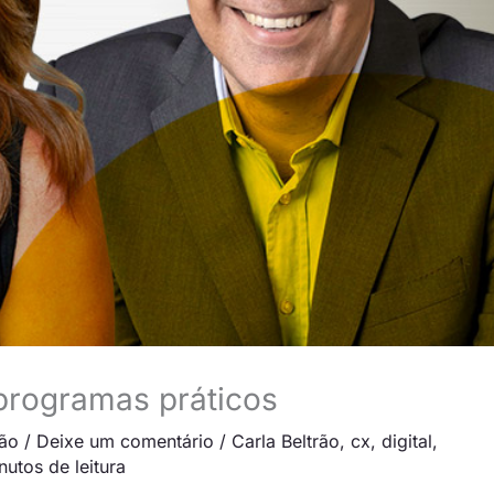
programas práticos
ão
/
Deixe um comentário
/
Carla Beltrão
,
cx
,
digital
,
nutos de leitura