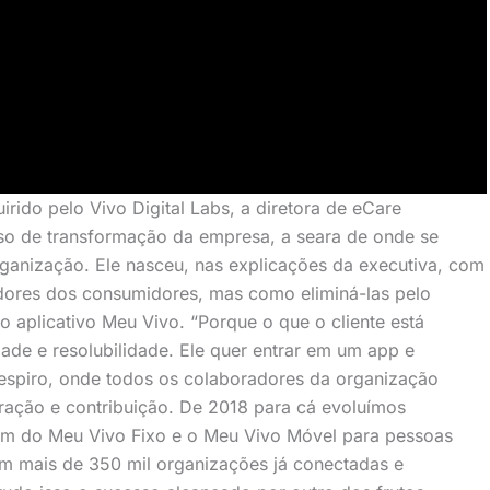
irido pelo Vivo Digital Labs, a diretora de eCare
sso de transformação da empresa, a seara de onde se
ganização. Ele nasceu, nas explicações da executiva, com
 dores dos consumidores, mas como eliminá-las pelo
 o aplicativo Meu Vivo. “Porque o que o cliente está
de e resolubilidade. Ele quer entrar em um app e
e respiro, onde todos os colaboradores da organização
ração e contribuição. De 2018 para cá evoluímos
lém do Meu Vivo Fixo e o Meu Vivo Móvel para pessoas
om mais de 350 mil organizações já conectadas e