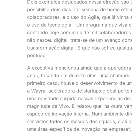
Dois exemplos destacados nessa direção são o M
possibilita dois dias por semana de home offi
colaboradores, e o uso do Agile, que já vinha
o uso de tecnologia. “Um programa que visa con
contando hoje com mais de mil colaboradores
não nasceu digital, trata-se de um avanço co
transformação digital. E que não sofreu qualq
pontuou.
A executiva mencionou ainda que a operadora i
anos, focando em duas frentes: uma chamada d
primeiro caso, houve o desenvolvimento de um
a Wayra, aceleradora de startups global perte
uma novidade surgida nessas experiências dis
magnitude da Vivo. E relatou que, na outra ver
espaço de inovação interna. Num ambiente dif
ser vistos todos os mesões dos squads, é ali o
uma área específica de inovação na empresa”