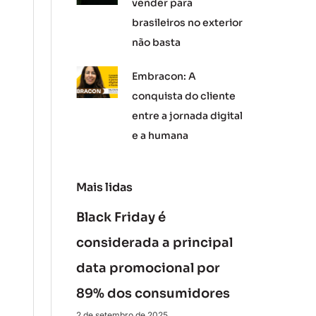
vender para
brasileiros no exterior
não basta
Embracon: A
conquista do cliente
entre a jornada digital
e a humana
Mais lidas
Black Friday é
considerada a principal
data promocional por
89% dos consumidores
2 de setembro de 2025