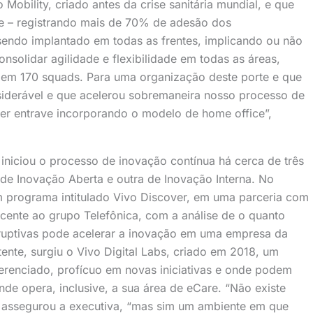
obility, criado antes da crise sanitária mundial, e que
ce – registrando mais de 70% de adesão dos
 sendo implantado em todas as frentes, implicando ou não
solidar agilidade e flexibilidade em todas as áreas,
 em 170 squads. Para uma organização deste porte e que
nsiderável e que acelerou sobremaneira nosso processo de
uer entrave incorporando o modelo de home office”,
niciou o processo de inovação contínua há cerca de três
e Inovação Aberta e outra de Inovação Interna. No
 programa intitulado Vivo Discover, em uma parceria com
ncente ao grupo Telefônica, com a análise de o quanto
ruptivas pode acelerar a inovação em uma empresa da
tente, surgiu o Vivo Digital Labs, criado em 2018, um
erenciado, profícuo em novas iniciativas e onde podem
nde opera, inclusive, a sua área de eCare. “Não existe
, assegurou a executiva, “mas sim um ambiente em que