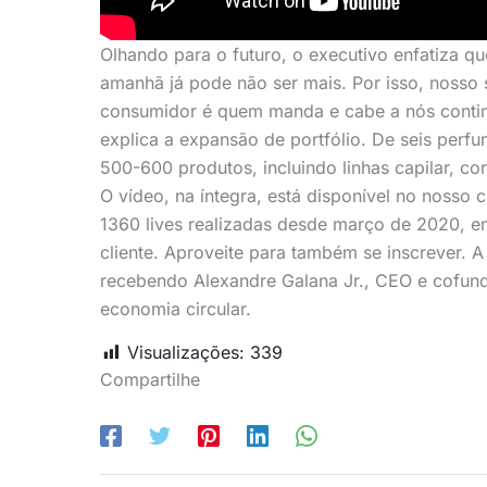
Olhando para o futuro, o executivo enfatiza q
amanhã já pode não ser mais. Por isso, noss
consumidor é quem manda e cabe a nós conti
explica a expansão de portfólio. De seis perfu
500-600 produtos, incluindo linhas capilar, cor
O vídeo, na íntegra, está disponível no nosso
1360 lives realizadas desde março de 2020, em
cliente. Aproveite para também se inscrever. 
recebendo Alexandre Galana Jr., CEO e cofunda
economia circular.
Visualizações:
339
Compartilhe