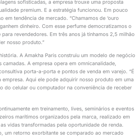
alagens sofisticadas, a empresa trouxe uma proposta
qualidade premium. E a estratégia funcionou. Em pouco
so em tendência de mercado. “Chamamos de ‘ouro
as ganhem dinheiro. Com esse perfume democratizamos o
 para revendedores. Em três anos já tínhamos 2,5 milhão
er nosso produto.”
história. A Amakha Paris construiu um modelo de negócio
las camadas. A empresa opera em omnicanalidade,
nsultiva porta-a-porta e pontos de venda em varejo. “É
a empresa. Aqui ele pode adquirir nosso produto em uma
io do celular ou computador na conveniência de receber
ntinuamente em treinamento, lives, seminários e eventos
zeiros marítimos organizados pela marca, realizado em
m as vidas transformadas pela oportunidade de renda.
o, um retorno exorbitante se comparado ao mercado