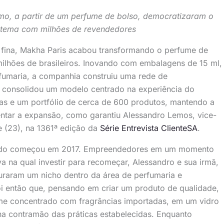
o, a partir de um perfume de bolso, democratizaram o
stema com milhões de revendedores
 fina, Makha Paris acabou transformando o perfume de
lhões de brasileiros. Inovando com embalagens de 15 ml,
rfumaria, a companhia construiu uma rede de
e consolidou um modelo centrado na experiência do
ias e um portfólio de cerca de 600 produtos, mantendo a
entar a expansão, como garantiu Alessandro Lemos, vice-
e (23), na 1361ª edição da
Série Entrevista ClienteSA
.
 tudo começou em 2017. Empreendedores em um momento
va na qual investir para recomeçar, Alessandro e sua irmã,
raram um nicho dentro da área de perfumaria e
Foi então que, pensando em criar um produto de qualidade,
me concentrado com fragrâncias importadas, em um vidro
a contramão das práticas estabelecidas. Enquanto