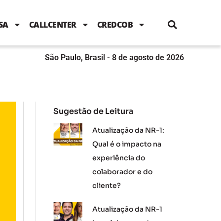
i
c
i
u
n
s
l
e
t
t
k
t
e
b
t
u
e
a
SA
CALLCENTER
CREDCOB
o
e
b
d
g
o
r
e
i
r
k
n
a
m
São Paulo, Brasil - 8 de agosto de 2026
Sugestão de Leitura
Atualização da NR-1:
Qual é o impacto na
experiência do
colaborador e do
cliente?
Atualização da NR-1