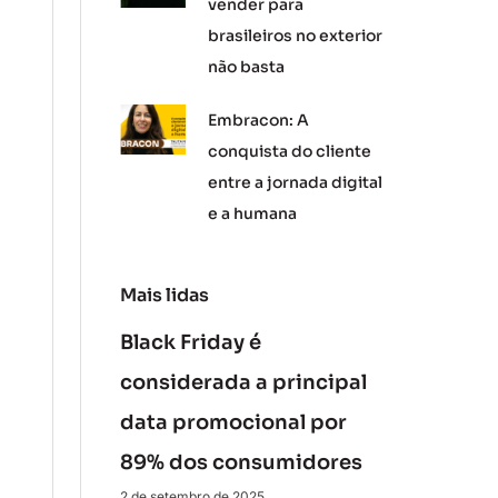
vender para
brasileiros no exterior
não basta
Embracon: A
conquista do cliente
entre a jornada digital
e a humana
Mais lidas
Black Friday é
considerada a principal
data promocional por
89% dos consumidores
2 de setembro de 2025