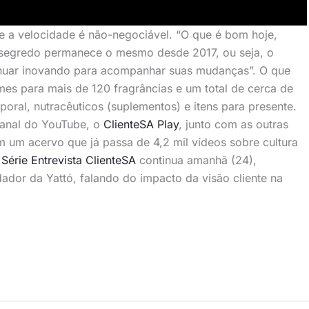
ue a velocidade é não-negociável. “O que é bom hoje,
o segredo permanece o mesmo desde 2017, ou seja, o
nuar inovando para acompanhar suas mudanças”. O que
mes para mais de 120 fragrâncias e um total de cerca de
poral, nutracêuticos (suplementos) e itens para presente.
 canal do YouTube, o
ClienteSA Play
, junto com as outras
 um acervo que já passa de 4,2 mil vídeos sobre cultura
A
Série Entrevista ClienteSA
continua amanhã (24),
dor da Yattó, falando do impacto da visão cliente na