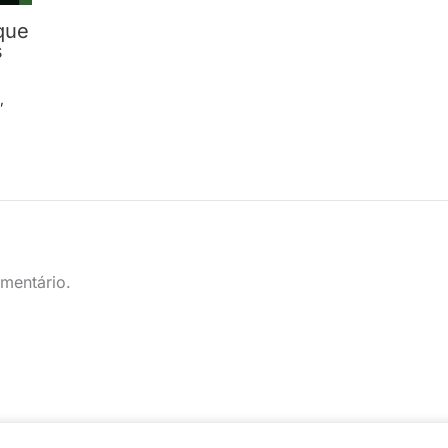
que
s
s
,
mentário.