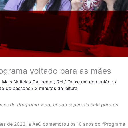
rograma voltado para as mães
,
Mais Notícias Callcenter
,
RH
/
Deixe um comentário
/
ão de pessoas
/
2 minutos de leitura
antes do Programa Vida, criado especialmente para as
ães de 2023, a AeC comemorou os 10 anos do “Programa