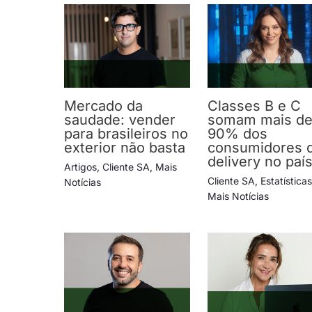
Mercado da
Classes B e C
saudade: vender
somam mais d
para brasileiros no
90% dos
exterior não basta
consumidores 
delivery no paí
Artigos
,
Cliente SA
,
Mais
Cliente SA
,
Estatística
Notícias
Mais Notícias