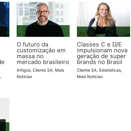
O futuro da
Classes C e D/E
e
customização em
impulsionam nova
massa no
geração de super
de
mercado brasileiro
brands no Brasil
s
Artigos
,
Cliente SA
,
Mais
Cliente SA
,
Estatísticas
,
s
,
Notícias
Mais Notícias