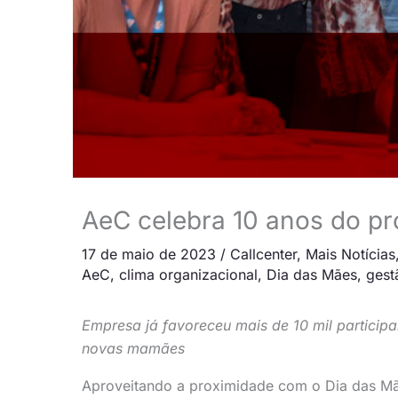
AeC celebra 10 anos do p
17 de maio de 2023
/
Callcenter
,
Mais Notícias
AeC
,
clima organizacional
,
Dia das Mães
,
gest
Empresa já favoreceu mais de 10 mil particip
novas mamães
Aproveitando a proximidade com o Dia das M