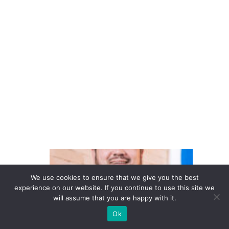
a
V
ol
k
s
w
a
g
e
n
D
o
We use cookies to ensure that we give you the best
in
experience on our website. If you continue to use this site we
will assume that you are happy with it.
te
re
Ok
s