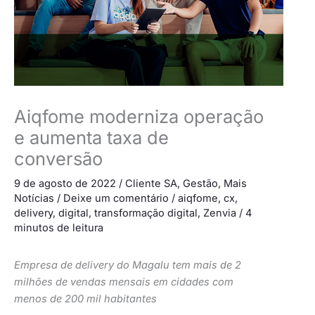
Aiqfome moderniza operação
e aumenta taxa de
conversão
9 de agosto de 2022
/
Cliente SA
,
Gestão
,
Mais
Notícias
/
Deixe um comentário
/
aiqfome
,
cx
,
delivery
,
digital
,
transformação digital
,
Zenvia
/
4
minutos de leitura
Empresa de delivery do Magalu tem mais de 2
milhões de vendas mensais em cidades com
menos de 200 mil habitantes