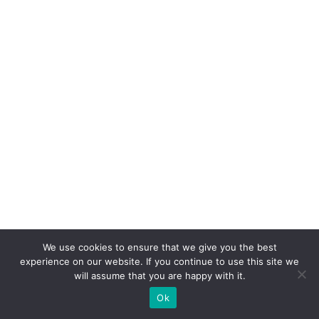
n
s
u
m
id
o
r
e
s
d
e
d
We use cookies to ensure that we give you the best
el
experience on our website. If you continue to use this site we
iv
will assume that you are happy with it.
e
Ok
ry