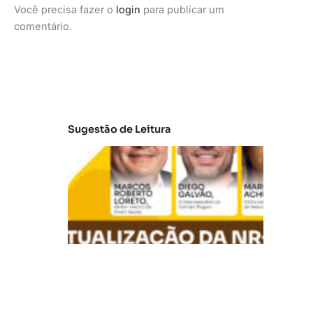
Você precisa fazer o
login
para publicar um
comentário.
Sugestão de Leitura
A
t
u
al
iz
a
ç
ã
o