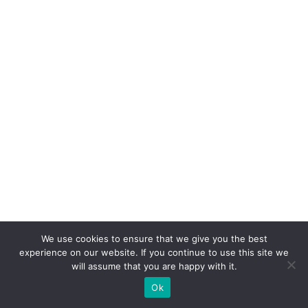
p
ar
a
V
ol
k
s
w
a
g
e
n
We use cookies to ensure that we give you the best
experience on our website. If you continue to use this site we
D
will assume that you are happy with it.
o
Ok
in