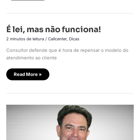
É
É lei, mas não funciona!
lei,
mas
2 minutos de leitura
/
Callcenter
,
Dicas
não
funciona!
Consultor defende que é hora de repensar o modelo do
atendimento ao cliente
Read More »
Motivação
gera
produção