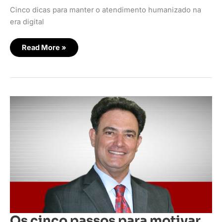
Cinco dicas para manter o atendimento humanizado na
era digital
Read More »
Os
cinco
passos
para
motivar
liderados
Os cinco passos para motivar