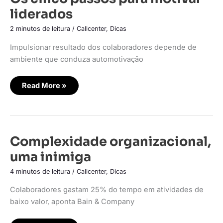
liderados
2 minutos de leitura
/
Callcenter
,
Dicas
Impulsionar resultado dos colaboradores depende de
ambiente que conduza automotivação
Read More »
Complexidade
Complexidade organizacional,
organizacional,
uma
uma inimiga
inimiga
4 minutos de leitura
/
Callcenter
,
Dicas
Colaboradores gastam 25% do tempo em atividades de
baixo valor, aponta Bain & Company