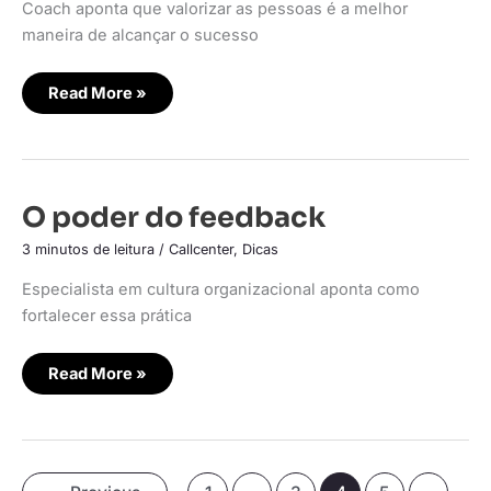
Coach aponta que valorizar as pessoas é a melhor
maneira de alcançar o sucesso
Read More »
O
O poder do feedback
poder
do
3 minutos de leitura
/
Callcenter
,
Dicas
feedback
Especialista em cultura organizacional aponta como
fortalecer essa prática
Read More »