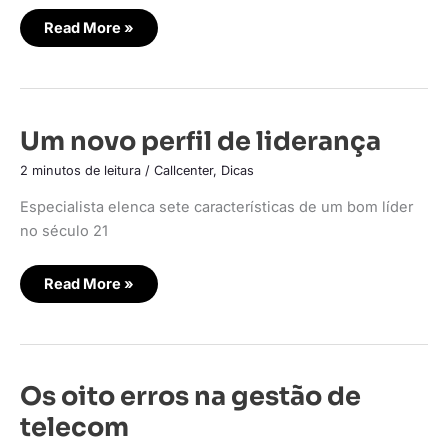
Read More »
Um
Um novo perfil de liderança
novo
perfil
2 minutos de leitura
/
Callcenter
,
Dicas
de
liderança
Especialista elenca sete características de um bom líder
no século 21
Read More »
Os
Os oito erros na gestão de
oito
erros
telecom
na
gestão