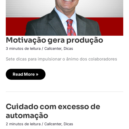
Motivação gera produção
3 minutos de leitura
/
Callcenter
,
Dicas
Sete dicas para impulsionar o ânimo dos colaboradores
Read More »
Cuidado
Cuidado com excesso de
com
excesso
automação
de
automação
2 minutos de leitura
/
Callcenter
,
Dicas