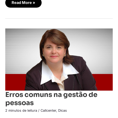
Read More »
Erros
comuns
na
gestão
de
pessoas
Erros comuns na gestão de
pessoas
2 minutos de leitura
/
Callcenter
,
Dicas