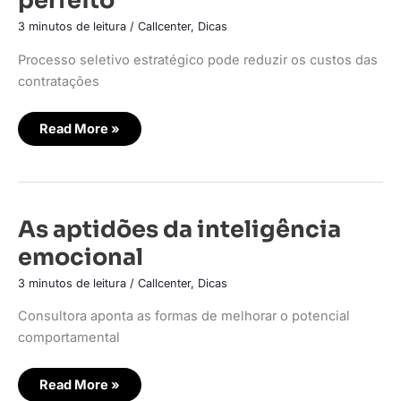
perfeito
profissional
perfeito
3 minutos de leitura
/
Callcenter
,
Dicas
Processo seletivo estratégico pode reduzir os custos das
contratações
Read More »
As
As aptidões da inteligência
aptidões
da
emocional
inteligência
emocional
3 minutos de leitura
/
Callcenter
,
Dicas
Consultora aponta as formas de melhorar o potencial
comportamental
Read More »