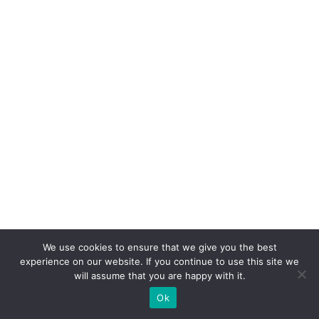
o
d
u
t
o,
c
o
m
p
ra
n
ar
We use cookies to ensure that we give you the best
ra
experience on our website. If you continue to use this site we
ti
will assume that you are happy with it.
v
Ok
a