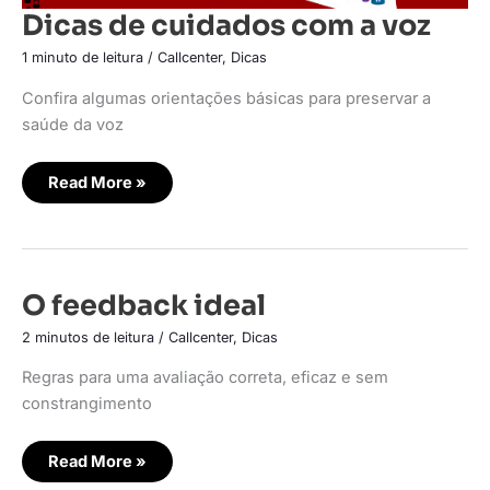
Dicas de cuidados com a voz
1 minuto de leitura
/
Callcenter
,
Dicas
Confira algumas orientações básicas para preservar a
saúde da voz
Read More »
O
O feedback ideal
feedback
ideal
2 minutos de leitura
/
Callcenter
,
Dicas
Regras para uma avaliação correta, eficaz e sem
constrangimento
Read More »