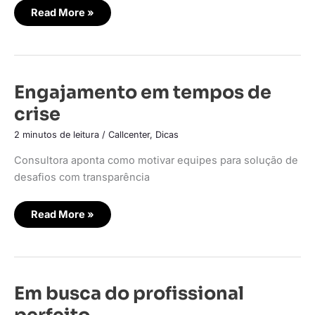
Read More »
Engajamento
Engajamento em tempos de
em
tempos
crise
de
crise
2 minutos de leitura
/
Callcenter
,
Dicas
Consultora aponta como motivar equipes para solução de
desafios com transparência
Read More »
Em
Em busca do profissional
busca
do