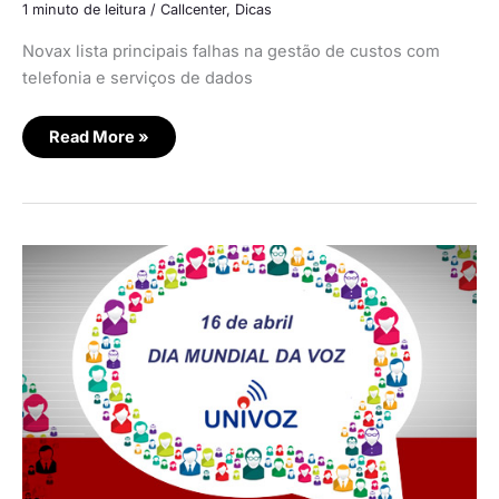
de
1 minuto de leitura
/
Callcenter
,
Dicas
telecom
Novax lista principais falhas na gestão de custos com
telefonia e serviços de dados
Read More »
Dicas
de
cuidados
com
a
voz