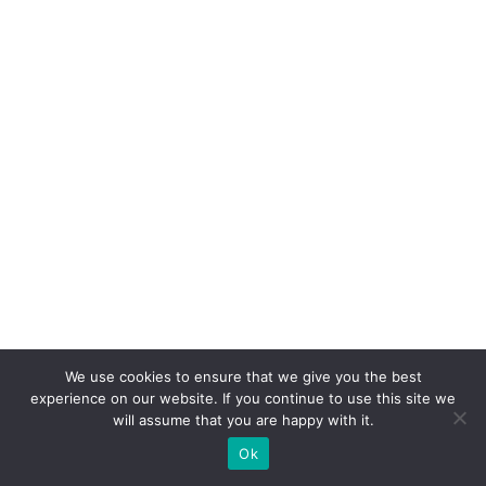
e
D
/E
i
m
p
ul
si
o
n
a
m
We use cookies to ensure that we give you the best
n
experience on our website. If you continue to use this site we
o
will assume that you are happy with it.
v
Ok
a