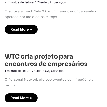
rede
2 minutos de leitura
/
Cliente SA
,
Serviços
VW-
CO
O software Truck Sale 3.0 é um gerenciador de vendas
operado por meio de palm tops
Read More »
WTC
WTC cria projeto para
cria
projeto
encontros de empresários
para
encontros
de
1 minuto de leitura
/
Cliente SA
,
Serviços
empresários
O Personal Network oferece eventos com freqüência
regular
Read More »