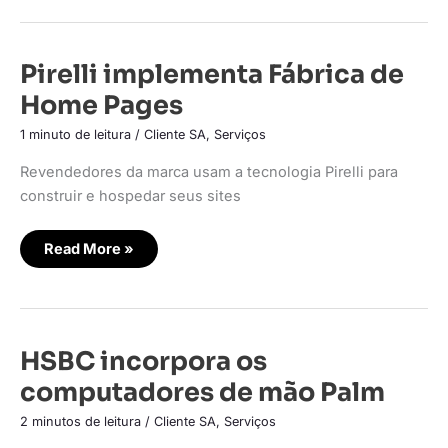
Pirelli
Pirelli implementa Fábrica de
implementa
Fábrica
Home Pages
de
Home
Pages
1 minuto de leitura
/
Cliente SA
,
Serviços
Revendedores da marca usam a tecnologia Pirelli para
construir e hospedar seus sites
Read More »
HSBC
HSBC incorpora os
incorpora
os
computadores de mão Palm
computadores
de
mão
2 minutos de leitura
/
Cliente SA
,
Serviços
Palm