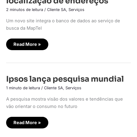
localização de endereços
sistema
de
localização
2 minutos de leitura
/
Cliente SA
,
Serviços
de
endereços
Um novo site integra o banco de dados ao serviço de
busca da MapTel
Read More »
Ipsos
Ipsos lança pesquisa mundial
lança
pesquisa
1 minuto de leitura
/
Cliente SA
,
Serviços
mundial
A pesquisa mostra visão dos valores e tendências que
vão orientar o consumo no futuro
Read More »