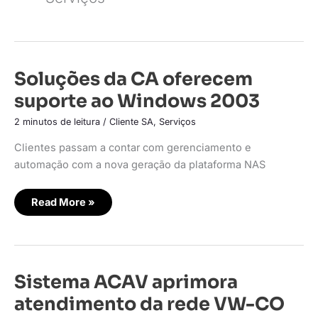
Soluções
Soluções da CA oferecem
da
CA
suporte ao Windows 2003
oferecem
suporte
ao
2 minutos de leitura
/
Cliente SA
,
Serviços
Windows
2003
Clientes passam a contar com gerenciamento e
automação com a nova geração da plataforma NAS
Read More »
Sistema
Sistema ACAV aprimora
ACAV
aprimora
atendimento da rede VW-CO
atendimento
da