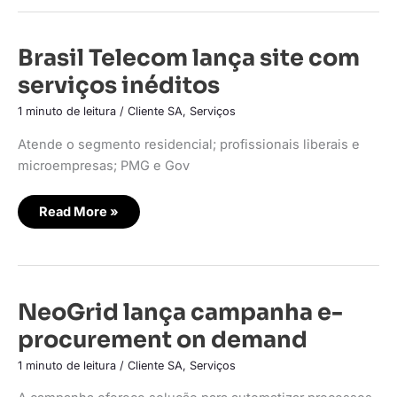
Brasil
Brasil Telecom lança site com
Telecom
lança
serviços inéditos
site
com
serviços
1 minuto de leitura
/
Cliente SA
,
Serviços
inéditos
Atende o segmento residencial; profissionais liberais e
microempresas; PMG e Gov
Read More »
NeoGrid
NeoGrid lança campanha e-
lança
campanha
procurement on demand
e-
procurement
on
1 minuto de leitura
/
Cliente SA
,
Serviços
demand