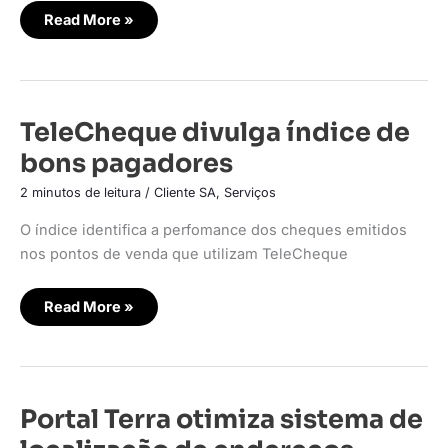
Read More »
TeleCheque
TeleCheque divulga índice de
divulga
índice
bons pagadores
de
bons
pagadores
2 minutos de leitura
/
Cliente SA
,
Serviços
O índice identifica a perfomance dos cheques emitidos
nos pontos de venda que utilizam TeleCheque
Read More »
Portal
Portal Terra otimiza sistema de
Terra
otimiza