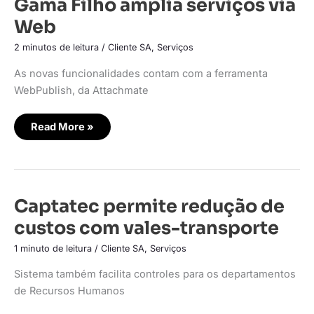
Gama Filho amplia serviços via
Filho
amplia
Web
serviços
via
Web
2 minutos de leitura
/
Cliente SA
,
Serviços
As novas funcionalidades contam com a ferramenta
WebPublish, da Attachmate
Read More »
Captatec
Captatec permite redução de
permite
redução
custos com vales-transporte
de
custos
com
1 minuto de leitura
/
Cliente SA
,
Serviços
vales-
transporte
Sistema também facilita controles para os departamentos
de Recursos Humanos