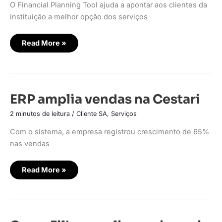
O Financial Planning Tool ajuda a apontar aos clientes da
instituição a melhor opção dos serviços
Read More »
ERP
ERP amplia vendas na Cestari
amplia
vendas
2 minutos de leitura
/
Cliente SA
,
Serviços
na
Cestari
Com o sistema, a empresa registrou crescimento de 65%
nas vendas
Read More »
Gama