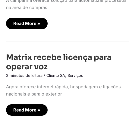
A campanha oferece solução para automatizar processos
na área de compras
Read More »
Matrix
Matrix recebe licença para
recebe
licença
operar voz
para
operar
voz
2 minutos de leitura
/
Cliente SA
,
Serviços
Agora oferece internet rápida, hospedagem e ligações
nacionais e para o exterior
Read More »