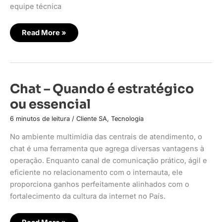
equipe técnica
Read More »
Chat
Chat – Quando é estratégico
–
Quando
ou essencial
é
estratégico
ou
6 minutos de leitura
/
Cliente SA
,
Tecnologia
essencial
No ambiente multimídia das centrais de atendimento, o
chat é uma ferramenta que agrega diversas vantagens à
operação. Enquanto canal de comunicação prático, ágil e
eficiente no relacionamento com o internauta, ele
proporciona ganhos perfeitamente alinhados com o
fortalecimento da cultura da internet no País.