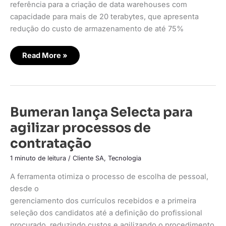
referência para a criação de data warehouses com
capacidade para mais de 20 terabytes, que apresenta
redução do custo de armazenamento de até 75%
Read More »
Bumeran
Bumeran lança Selecta para
lança
Selecta
agilizar processos de
para
agilizar
contratação
processos
de
contratação
1 minuto de leitura
/
Cliente SA
,
Tecnologia
A ferramenta otimiza o processo de escolha de pessoal,
desde o
gerenciamento dos currículos recebidos e a primeira
seleção dos candidatos até a definição do profissional
procurado, reduzindo custos e agilizando o procedimento