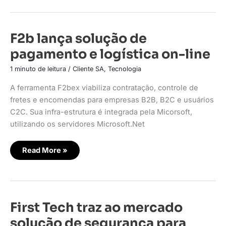
F2b
F2b lança solução de
lança
solução
pagamento e logística on-line
de
pagamento
e
1 minuto de leitura
/
Cliente SA
,
Tecnologia
logística
on-
A ferramenta F2bex viabiliza contratação, controle de
line
fretes e encomendas para empresas B2B, B2C e usuários
C2C. Sua infra-estrutura é integrada pela Micorsoft,
utilizando os servidores Microsoft.Net
Read More »
First
First Tech traz ao mercado
Tech
traz
solução de segurança para
ao