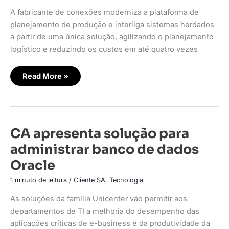
Baan
A fabricante de conexões moderniza a plataforma de
planejamento de produção e interliga sistemas herdados
a partir de uma única solução, agilizando o planejamento
logístico e reduzindo os custos em até quatro vezes
Read More »
CA
CA apresenta solução para
apresenta
solução
administrar banco de dados
para
administrar
Oracle
banco
de
dados
1 minuto de leitura
/
Cliente SA
,
Tecnologia
Oracle
As soluções da família Unicenter vão permitir aos
departamentos de TI a melhoria do desempenho das
aplicações críticas de e-business e da produtividade da