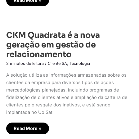
Read More »
CKM
CKM Quadrata é a nova
Quadrata
é
geração em gestão de
a
nova
relacionamento
geração
em
gestão
2 minutos de leitura
/
Cliente SA
,
Tecnologia
de
relacionamento
A solução utiliza as informações armazenadas sobre os
clientes da empresa para diversos tipos de ações
mercadológicas planejadas, incluindo programas de
fidelização de clientes ativos e ampliação da carteira de
clientes pelo resgate dos inativos, e está sendo
implantada no UolSat
Read More »