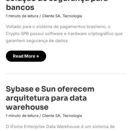
mercado
bancos
solução
de
segurança
1 minuto de leitura
/
Cliente SA
,
Tecnologia
para
bancos
Voltado para o sistema de pagamentos brasileiro, o
Crypto.SPB possui software e hardware criptográfico que
garantem segurança de dados
Read More »
Sybase
Sybase e Sun oferecem
e
Sun
arquitetura para data
oferecem
arquitetura
warehouse
para
data
warehouse
1 minuto de leitura
/
Cliente SA
,
Tecnologia
O iForce Enterprise Data Warehouse é um sistema de