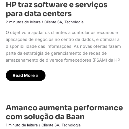
HP
HP traz software e serviços
traz
software
para data centers
e
serviços
para
2 minutos de leitura
/
Cliente SA
,
Tecnologia
data
centers
O objetivo é ajudar os clientes a controlar os recursos e
aplicações de negócios no centro de dados, e otimizar a
disponibilidade das informações. As novas ofertas fazem
parte da estratégia de gerenciamento de redes de
armazenamento de diversos fornecedores (FSAM) da HP
Read More »
Amanco
Amanco aumenta performance
aumenta
performance
com solução da Baan
com
solução
da
1 minuto de leitura
/
Cliente SA
,
Tecnologia