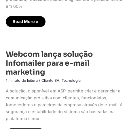
em 60%
Read More »
Webcom
Webcom lança solução
lança
solução
Infomailer para e-mail
Infomailer
para
marketing
e-
mail
marketing
1 minuto de leitura
/
Cliente SA
,
Tecnologia
A solução, disponível em ASP, permite criar e gerenciar a
comunicação pró-ativa com clientes, funcionários,
fornecedores e parceiros da empresa através de e-mail. A
segurança e estabilidade do sistema são baseadas na
plataforma Linux