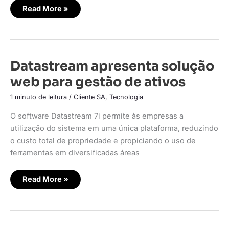
Read More »
Datastream
Datastream apresenta solução
apresenta
solução
web para gestão de ativos
web
para
gestão
1 minuto de leitura
/
Cliente SA
,
Tecnologia
de
ativos
O software Datastream 7i permite às empresas a
utilização do sistema em uma única plataforma, reduzindo
o custo total de propriedade e propiciando o uso de
ferramentas em diversificadas áreas
Read More »