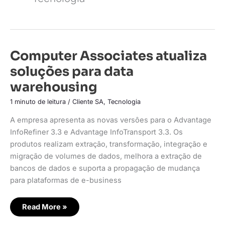
Computer
Computer Associates atualiza
Associates
atualiza
soluções para data
soluções
para
warehousing
data
warehousing
1 minuto de leitura
/
Cliente SA
,
Tecnologia
A empresa apresenta as novas versôes para o Advantage
InfoRefiner 3.3 e Advantage InfoTransport 3.3. Os
produtos realizam extração, transformação, integração e
migração de volumes de dados, melhora a extração de
bancos de dados e suporta a propagação de mudança
para plataformas de e-business
Read More »