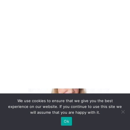
c
a
d
o
b
ra
si
le
ir
o
C
la
We use cookies to ensure that we give you the best
experience on our website. If you continue to use this site we
s
will assume that you are happy with it.
s
Ok
e