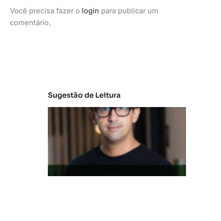
Você precisa fazer o
login
para publicar um
comentário.
Sugestão de Leitura
M
e
r
c
a
d
o
d