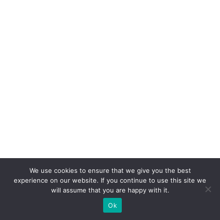
e
x
pl
ic
a
m
p
o
r
q
u
ê
We use cookies to ensure that we give you the best
C
experience on our website. If you continue to use this site we
will assume that you are happy with it.
la
Ok
s