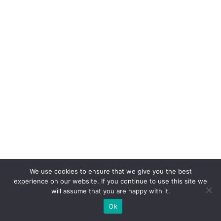
ra
r
ef
i
ci
ê
n
ci
a
e
e
x
We use cookies to ensure that we give you the best
p
experience on our website. If you continue to use this site we
will assume that you are happy with it.
e
ri
Ok
ê