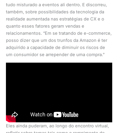
tudo misturado a eventos ali dentro. E discorreu,
também, sobre possibilidades da tecnologia da
realidade aumentada nas estratégias de CX e o
quanto esses fatores geram vendas e
relacionamentos. “Em se tratando de e-commerce,
posso dizer que um dos trunfos da Amazon é ter
adquirido a capacidade de diminuir os riscos de
um consumidor se arrepender de uma compra.”
Eles ainda puderam, ao longo do encontro virtual,