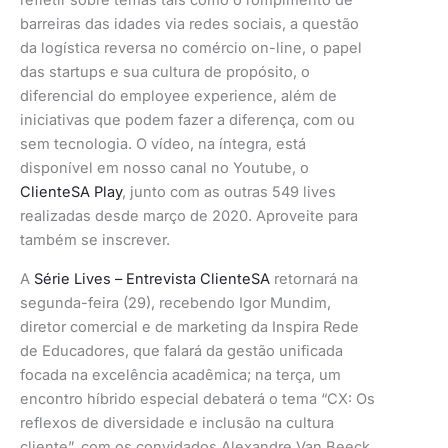
refletir sobre temas tais como o rompimento de
barreiras das idades via redes sociais, a questão
da logística reversa no comércio on-line, o papel
das startups e sua cultura de propósito, o
diferencial do employee experience, além de
iniciativas que podem fazer a diferença, com ou
sem tecnologia. O vídeo, na íntegra, está
disponível em nosso canal no Youtube, o
ClienteSA Play
, junto com as outras 549 lives
realizadas desde março de 2020. Aproveite para
também se inscrever.
A
Série Lives – Entrevista ClienteSA
retornará na
segunda-feira (29), recebendo Igor Mundim,
diretor comercial e de marketing da Inspira Rede
de Educadores, que falará da gestão unificada
focada na excelência acadêmica; na terça, um
encontro híbrido especial debaterá o tema “CX: Os
reflexos de diversidade e inclusão na cultura
cliente”, com os convidados Alexandre Van Beeck,