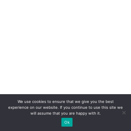
c
e
1
8
2,
6
%
n
o
e
-
c
o
We use cookies to ensure that we give you the best
experience on our website. If you continue to use this site we
m
will assume that you are happy with it.
m
Ok
e