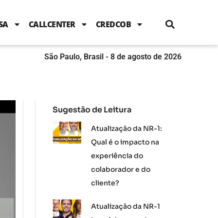
i
c
i
u
n
s
l
e
t
t
k
t
e
b
t
u
e
a
SA
CALLCENTER
CREDCOB
o
e
b
d
g
o
r
e
i
r
k
n
a
m
São Paulo, Brasil - 8 de agosto de 2026
Sugestão de Leitura
Atualização da NR-1:
Qual é o impacto na
experiência do
colaborador e do
cliente?
Atualização da NR-1