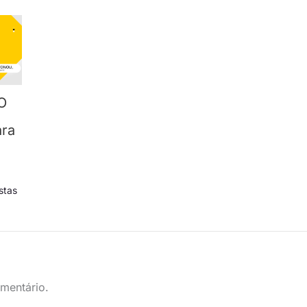
O
ra
stas
mentário.