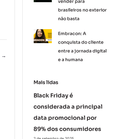
vender para
brasileiros no exterior
não basta
Embracon: A
conquista do cliente
entre a jornada digital
e
→
e a humana
Mais lidas
Black Friday é
considerada a principal
data promocional por
89% dos consumidores
2 de setembro de 2025