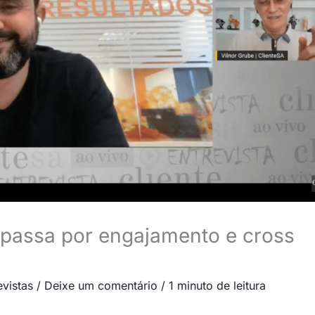
 passa por engajamento e cross
evistas
/
Deixe um comentário
/
1 minuto de leitura