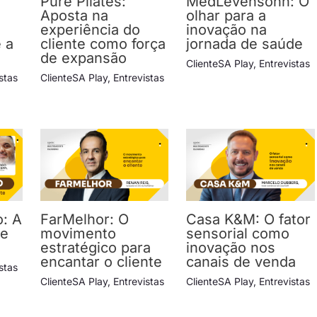
Pure Pilates:
MedLevensohn: O
Aposta na
olhar para a
experiência do
inovação na
e a
cliente como força
jornada de saúde
de expansão
ClienteSA Play
,
Entrevistas
stas
ClienteSA Play
,
Entrevistas
o: A
FarMelhor: O
Casa K&M: O fator
ue
movimento
sensorial como
estratégico para
inovação nos
encantar o cliente
canais de venda
stas
ClienteSA Play
,
Entrevistas
ClienteSA Play
,
Entrevistas