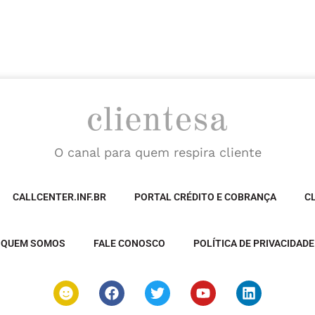
O canal para quem respira cliente
CALLCENTER.INF.BR
PORTAL CRÉDITO E COBRANÇA
C
QUEM SOMOS
FALE CONOSCO
POLÍTICA DE PRIVACIDADE
S
F
T
Y
L
m
a
w
o
i