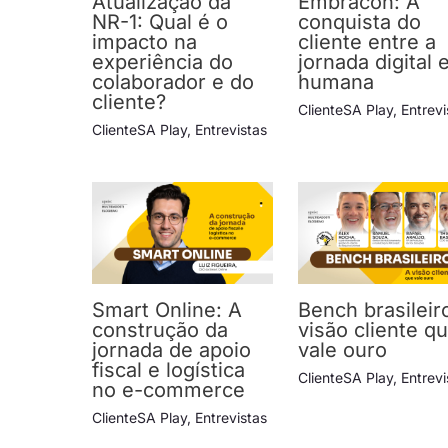
Atualização da
Embracon: A
NR-1: Qual é o
conquista do
impacto na
cliente entre a
experiência do
jornada digital 
colaborador e do
humana
cliente?
ClienteSA Play
,
Entrevi
ClienteSA Play
,
Entrevistas
Smart Online: A
Bench brasileir
construção da
visão cliente q
jornada de apoio
vale ouro
fiscal e logística
ClienteSA Play
,
Entrevi
no e-commerce
ClienteSA Play
,
Entrevistas