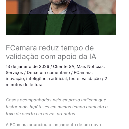
FCamara reduz tempo de
validação com apoio da IA
13 de janeiro de 2026
/
Cliente SA
,
Mais Notícias
,
Serviços
/
Deixe um comentário
/
FCamara
,
inovação
,
inteligência artificial
,
teste
,
validação
/
2
minutos de leitura
Casos acompanhados pela empresa indicam que
testar mais hipóteses em menos tempo aumenta a
taxa de acerto em novos produtos
A FCamara anunciou o lançamento de um novo