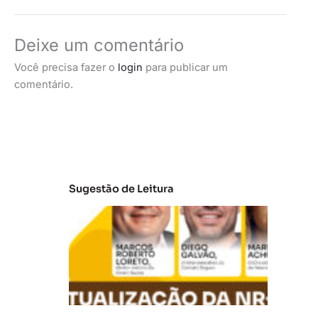
Deixe um comentário
Você precisa fazer o
login
para publicar um
comentário.
Sugestão de Leitura
A
t
u
al
iz
a