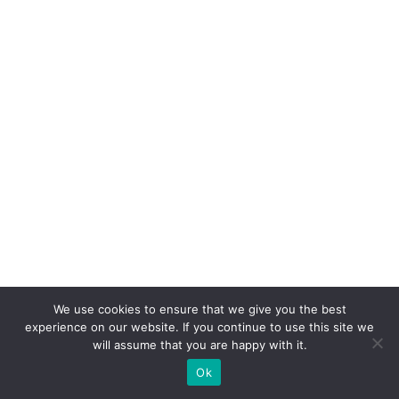
a
s
e
p
ar
a
V
ol
k
s
w
a
g
We use cookies to ensure that we give you the best
experience on our website. If you continue to use this site we
e
will assume that you are happy with it.
n
Ok