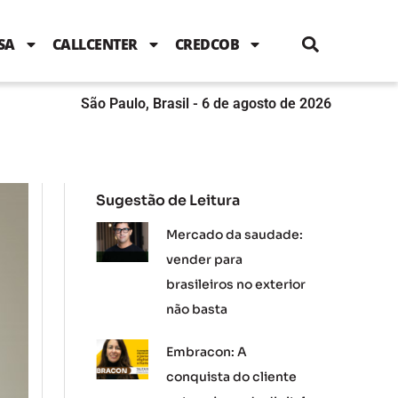
i
c
i
u
n
s
l
e
t
t
k
t
e
b
t
u
e
a
SA
CALLCENTER
CREDCOB
o
e
b
d
g
o
r
e
i
r
k
n
a
m
São Paulo, Brasil - 6 de agosto de 2026
Sugestão de Leitura
Mercado da saudade:
vender para
brasileiros no exterior
não basta
Embracon: A
conquista do cliente