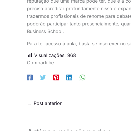
reputação que uma marca pode ter, que é a co
preciso acreditar profundamente nisso e expand
trazermos profissionais de renome para debate
poderão participar tanto presencialmente, qua
Business School.
Para ter acesso à aula, basta se inscrever no si
Visualizações:
968
Compartilhe
←
Post anterior