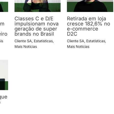
Classes C e D/E
Retirada em loja
em
impulsionam nova
cresce 182,6% no
geração de super
e-commerce
iro
brands no Brasil
D2C
is
Cliente SA
,
Estatísticas
,
Cliente SA
,
Estatísticas
,
Mais Notícias
Mais Notícias
que
s
s
,