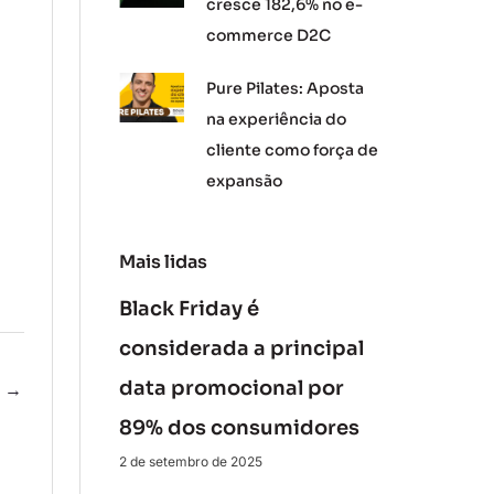
cresce 182,6% no e-
commerce D2C
Pure Pilates: Aposta
na experiência do
cliente como força de
expansão
Mais lidas
Black Friday é
considerada a principal
data promocional por
e
→
89% dos consumidores
2 de setembro de 2025