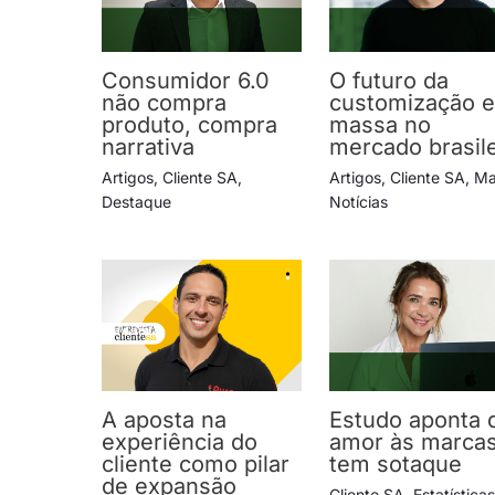
Consumidor 6.0
O futuro da
não compra
customização 
produto, compra
massa no
narrativa
mercado brasile
Artigos
,
Cliente SA
,
Artigos
,
Cliente SA
,
Ma
Destaque
Notícias
A aposta na
Estudo aponta 
experiência do
amor às marca
cliente como pilar
tem sotaque
de expansão
Cliente SA
,
Estatística