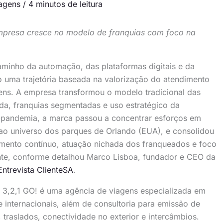
agens
/
4 minutos de leitura
mpresa cresce no modelo de franquias com foco na
minho da automação, das plataformas digitais e da
o uma trajetória baseada na valorização do atendimento
ns. A empresa transformou o modelo tradicional das
ada, franquias segmentadas e uso estratégico da
-pandemia, a marca passou a concentrar esforços em
 ao universo dos parques de Orlando (EUA), e consolidou
mento contínuo, atuação nichada dos franqueados e foco
nte, conforme detalhou Marco Lisboa, fundador e CEO da
Entrevista ClienteSA
.
a 3,2,1 GO! é uma agência de viagens especializada em
e internacionais, além de consultoria para emissão de
 traslados, conectividade no exterior e intercâmbios.