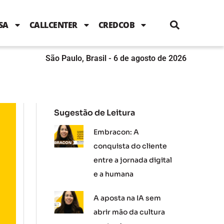
i
c
i
u
n
s
l
e
t
t
k
t
e
b
t
u
e
a
SA
CALLCENTER
CREDCOB
o
e
b
d
g
o
r
e
i
r
k
n
a
m
São Paulo, Brasil - 6 de agosto de 2026
Sugestão de Leitura
Embracon: A
conquista do cliente
entre a jornada digital
e a humana
A aposta na IA sem
abrir mão da cultura