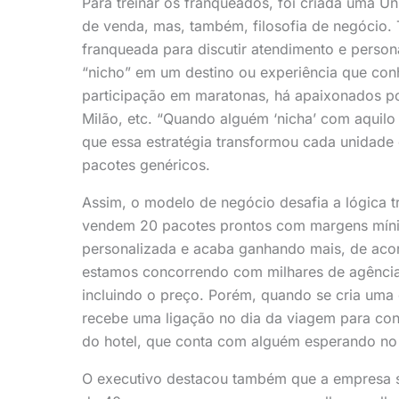
Para treinar os franqueados, foi criada uma U
de venda, mas, também, filosofia de negócio.
franqueada para discutir atendimento e perso
“nicho” em um destino ou experiência que co
participação em maratonas, há apaixonados por
Milão, etc. “Quando alguém ‘nicha’ com aquilo
que essa estratégia transformou cada unidade
pacotes genéricos.
Assim, o modelo de negócio desafia a lógica 
vendem 20 pacotes prontos com margens míni
personalizada e acaba ganhando mais, de a
estamos concorrendo com milhares de agência
incluindo o preço. Porém, quando se cria uma 
recebe uma ligação no dia da viagem para conf
do hotel, que conta com alguém esperando no 
O executivo destacou também que a empresa se