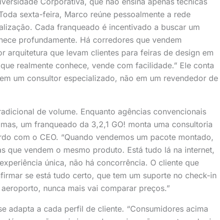
niversidade Corporativa, que não ensina apenas técnicas
 Toda sexta-feira, Marco reúne pessoalmente a rede
nalização. Cada franqueado é incentivado a buscar um
nhece profundamente. Há corredores que vendem
 arquitetura que levam clientes para feiras de design em
 que realmente conhece, vende com facilidade.” Ele conta
 em um consultor especializado, não em um revendedor de
tradicional de volume. Enquanto agências convencionais
mas, um franqueado da 3,2,1 GO! monta uma consultoria
cordo com o CEO. “Quando vendemos um pacote montado,
s que vendem o mesmo produto. Está tudo lá na internet,
experiência única, não há concorrência. O cliente que
irmar se está tudo certo, que tem um suporte no check-in
aeroporto, nunca mais vai comparar preços.”
 adapta a cada perfil de cliente. “Consumidores acima