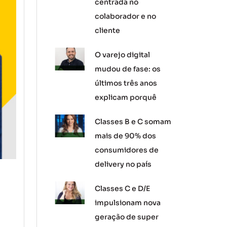
centrada no
colaborador e no
cliente
O varejo digital
mudou de fase: os
últimos três anos
explicam porquê
Classes B e C somam
mais de 90% dos
consumidores de
delivery no país
Classes C e D/E
impulsionam nova
geração de super