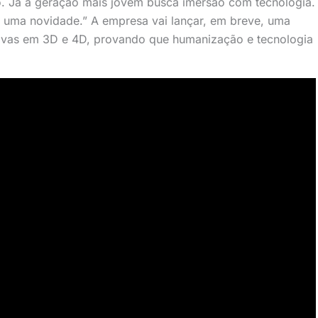
. Já a geração mais jovem busca imersão com tecnologia.
 uma novidade.” A empresa vai lançar, em breve, uma
ivas em 3D e 4D, provando que humanização e tecnologia