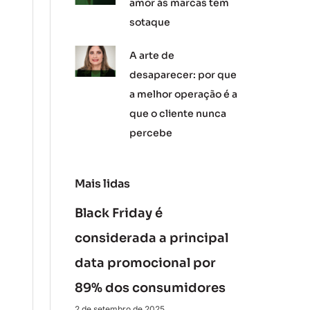
amor às marcas tem
sotaque
A arte de
desaparecer: por que
a melhor operação é a
que o cliente nunca
percebe
Mais lidas
Black Friday é
considerada a principal
data promocional por
89% dos consumidores
2 de setembro de 2025