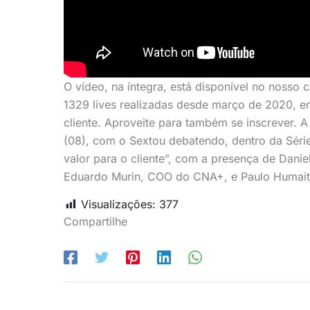
O vídeo, na íntegra, está disponível no nosso
1329 lives realizadas desde março de 2020, em
cliente. Aproveite para também se inscrever. 
(08), com o Sextou debatendo, dentro da Série
valor para o cliente”, com a presença de Danie
Eduardo Murin, COO do CNA+, e Paulo Humaitá
Visualizações:
377
Compartilhe