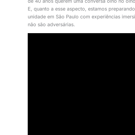
de 40 anos querem uma conversa olho no olho
E, quanto a esse aspecto, estamos preparando
unidade em São Paulo com experiências imers
não são adversárias.