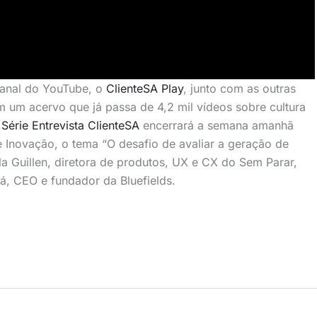
 canal do YouTube, o
ClienteSA Play
, junto com as outras
 um acervo que já passa de 4,2 mil vídeos sobre cultura
A
Série Entrevista ClienteSA
encerrará a semana amanhã
 Inovação, o tema “O desafio de avaliar a geração de
la Guillen, diretora de produtos, UX e CX do Sem Parar,
, CEO e fundador da Bluefields.