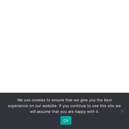
ci
a
m
p
ar
c
e
ri
a
p
ar
a
a
We use cookies to ensure that we give you the best
experience on our website. If you continue to use this site we
c
will assume that you are happy with it.
ú
Ok
m