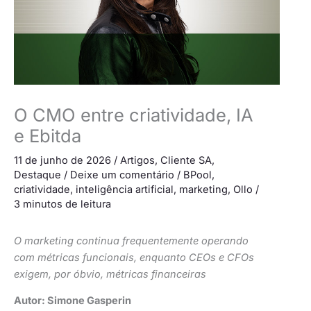
O CMO entre criatividade, IA
e Ebitda
11 de junho de 2026
/
Artigos
,
Cliente SA
,
Destaque
/
Deixe um comentário
/
BPool
,
criatividade
,
inteligência artificial
,
marketing
,
Ollo
/
3 minutos de leitura
O marketing continua frequentemente operando
com métricas funcionais, enquanto CEOs e CFOs
exigem, por óbvio, métricas financeiras
Autor: Simone Gasperin