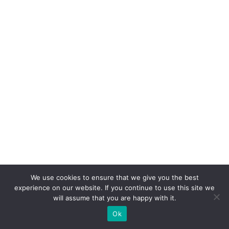
o,
c
o
m
p
ra
n
ar
ra
ti
v
a
We use cookies to ensure that we give you the best
experience on our website. If you continue to use this site we
O
will assume that you are happy with it.
fu
Ok
t