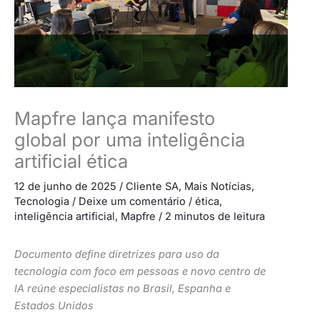
Mapfre lança manifesto
global por uma inteligência
artificial ética
12 de junho de 2025
/
Cliente SA
,
Mais Notícias
,
Tecnologia
/
Deixe um comentário
/
ética
,
inteligência artificial
,
Mapfre
/
2 minutos de leitura
Documento define diretrizes para uso da
tecnologia com foco em pessoas e novo centro de
IA reúne especialistas no Brasil, Espanha e
Estados Unidos