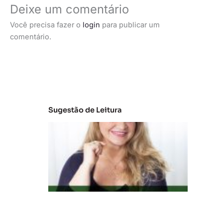
Deixe um comentário
Você precisa fazer o
login
para publicar um
comentário.
Sugestão de Leitura
C
la
s
s
e
s
C