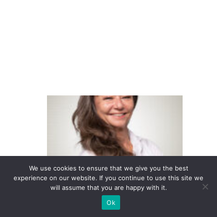
e
r
c
e
b
e
E
m
p
r
e
We use cookies to ensure that we give you the best
s
experience on our website. If you continue to use this site we
a
will assume that you are happy with it.
s
Ok
q