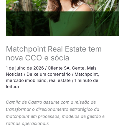
Matchpoint Real Estate tem
nova CCO e sócia
1 de julho de 2026
/
Cliente SA
,
Gente
,
Mais
Notícias
/
Deixe um comentário
/
Matchpoint
,
mercado imobiliário
,
real estate
/
1 minuto de
leitura
Camila de Castro assume com a missão de
transformar o direcionamento estratégico da
matchpoint em processos, modelos de gestão e
rotinas operacionais