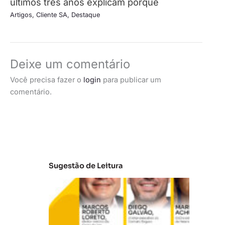
últimos três anos explicam porquê
Artigos
,
Cliente SA
,
Destaque
Deixe um comentário
Você precisa fazer o
login
para publicar um
comentário.
Sugestão de Leitura
A
t
u