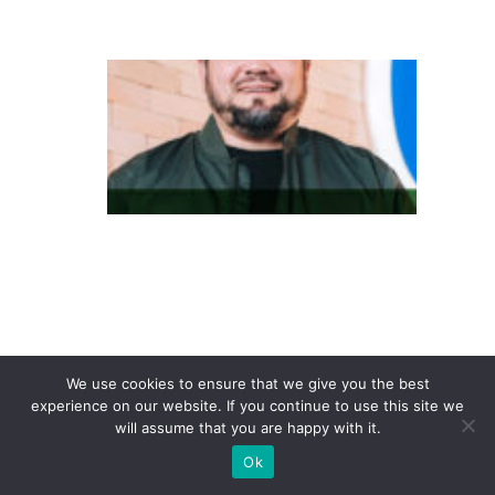
n
D
o
in
te
re
s
s
e
à
c
o
We use cookies to ensure that we give you the best
experience on our website. If you continue to use this site we
n
will assume that you are happy with it.
v
Ok
er