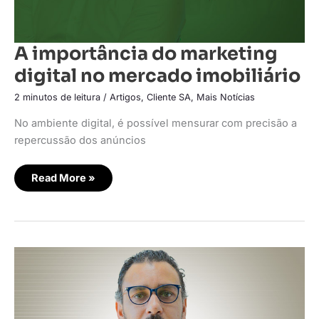
A importância do marketing
digital no mercado imobiliário
2 minutos de leitura
/
Artigos
,
Cliente SA
,
Mais Notícias
No ambiente digital, é possível mensurar com precisão a
repercussão dos anúncios
Read More »
Trisul
colhe
resultados
com
assistente
virtual