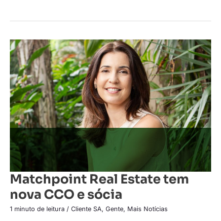
Matchpoint
Real
Estate
tem
nova
CCO
e
sócia
Matchpoint Real Estate tem
nova CCO e sócia
1 minuto de leitura
/
Cliente SA
,
Gente
,
Mais Notícias