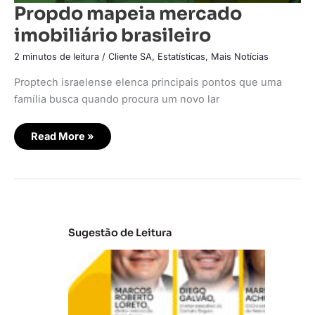
Propdo mapeia mercado
imobiliário brasileiro
2 minutos de leitura
/
Cliente SA
,
Estatísticas
,
Mais Notícias
Proptech israelense elenca principais pontos que uma
família busca quando procura um novo lar
Read More »
Sugestão de Leitura
A
t
u