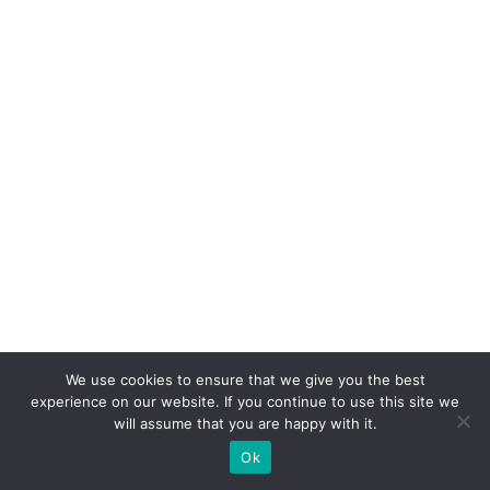
s
ã
o:
o
p
a
p
el
d
o
W
h
We use cookies to ensure that we give you the best
at
experience on our website. If you continue to use this site we
s
will assume that you are happy with it.
A
Ok
p