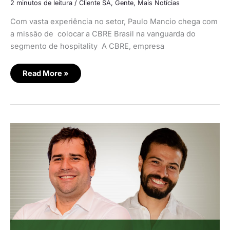
2 minutos de leitura
/
Cliente SA
,
Gente
,
Mais Notícias
Com vasta experiência no setor, Paulo Mancio chega com
a missão de colocar a CBRE Brasil na vanguarda do
segmento de hospitality A CBRE, empresa
Read More »
A
importância
do
marketing
digital
no
mercado
imobiliário