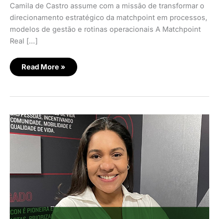
Camila de Castro assume com a missão de transformar o
direcionamento estratégico da matchpoint em processos,
modelos de gestão e rotinas operacionais A Matchpoint
Real […]
Read More »
CX
no
mercado
imobiliário:
do
transacional
ao
relacional