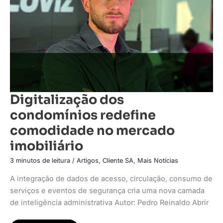
mercado
imobiliário
Digitalização dos
condomínios redefine
comodidade no mercado
imobiliário
3 minutos de leitura
/
Artigos
,
Cliente SA
,
Mais Notícias
A integração de dados de acesso, circulação, consumo de
serviços e eventos de segurança cria uma nova camada
de inteligência administrativa Autor: Pedro Reinaldo Abrir