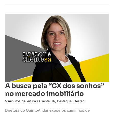
A
busca
pela
“CX
dos
sonhos”
no
mercado
imobiliário
A busca pela “CX dos sonhos”
no mercado imobiliário
5 minutos de leitura
/
Cliente SA
,
Destaque
,
Gestão
Diretora do QuintoAndar expõe os caminhos de