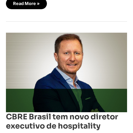
Read More »
CBRE
Brasil
tem
novo
diretor
executivo
de
hospitality
CBRE Brasil tem novo diretor
executivo de hospitality