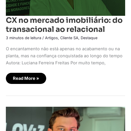
CX no mercado imobiliário: do
transacional ao relacional
3 minutos de leitura
/
Artigos
,
Cliente SA
,
Destaque
O encantamento não está apenas no acabamento ou na
planta, mas na confiança conquistada ao longo do tempo
Autora: Luciana Ferreira Freitas Por muito tempo,
Read More »
Digitalização
dos
condomínios
redefine
comodidade
no