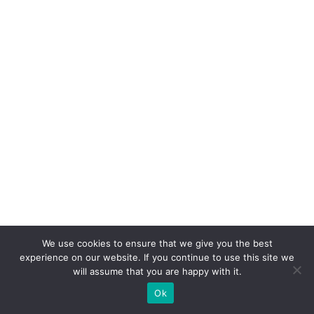
c
o
n
v
er
s
ã
o:
o
p
a
p
We use cookies to ensure that we give you the best
el
experience on our website. If you continue to use this site we
d
will assume that you are happy with it.
o
Ok
W