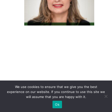
ar
t
e
d
e
d
e
s
a
p
ar
e
c
We use cookies to ensure that we give you the best
experience on our website. If you continue to use this site we
e
will assume that you are happy with it.
r:
Ok
p