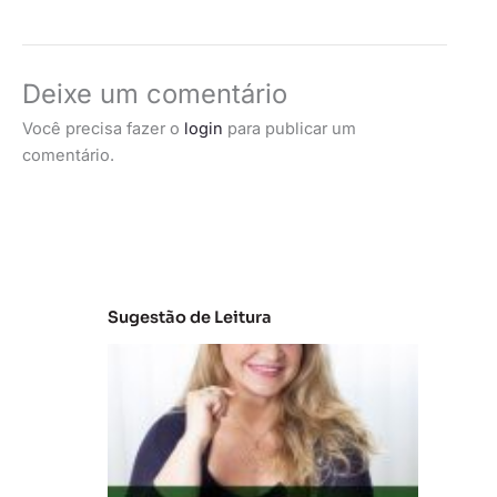
Deixe um comentário
Você precisa fazer o
login
para publicar um
comentário.
Sugestão de Leitura
C
la
s
s
e