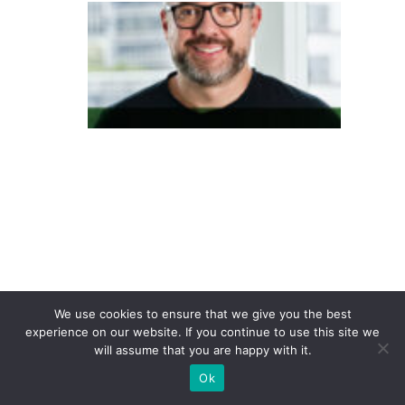
O
fu
t
u
r
o
d
a
c
u
st
o
We use cookies to ensure that we give you the best
m
experience on our website. If you continue to use this site we
iz
will assume that you are happy with it.
a
Ok
ç