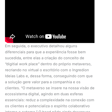
Em seguida, o executivo detalhou alguns
diferenciais para que a experiência fosse bem
sucedida, entre elas a criação do conceito de
“digitial work place” dentro do próprio metaverso,
recriando no virtual o escritório com o Ingredion
Ideias Labs e, dessa forma, conseguindo com que
a solução gere valor para a companhia e os
clientes. “O metaverso se insere na nossa visão de
ecossistema digital, agindo em duas esferas
essenciais: reduz a complexidade na conexão com
os clientes e potencializa o espírito colaborativo