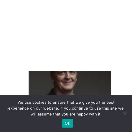
a
d
o
cl
ie
n
t
e
L
at
a
m
We use cookies to ensure that we give you the best
P
experience on our website. If you continue to use this site we
will assume that you are happy with it.
a
Ok
s