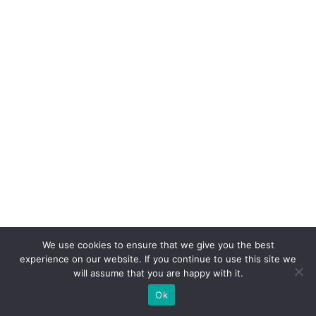
s
ã
o:
o
p
a
p
el
d
o
W
h
at
We use cookies to ensure that we give you the best
experience on our website. If you continue to use this site we
s
will assume that you are happy with it.
A
Ok
p