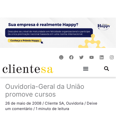
Ir
para
o
conteúdo
S
F
T
Y
L
I
m
a
w
o
i
n
i
c
i
u
n
s
l
e
t
t
k
t
e
b
t
u
e
a
o
e
b
d
g
o
r
e
i
r
Ouvidoria-Geral da União
k
n
a
m
promove cursos
26 de maio de 2008
/
Cliente SA
,
Ouvidoria
/
Deixe
um comentário
/
1 minuto de leitura