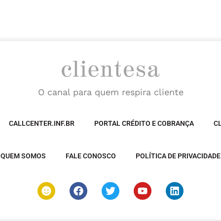
O canal para quem respira cliente
CALLCENTER.INF.BR
PORTAL CRÉDITO E COBRANÇA
C
QUEM SOMOS
FALE CONOSCO
POLÍTICA DE PRIVACIDADE
S
F
T
Y
L
m
a
w
o
i
i
c
i
u
n
l
e
t
t
k