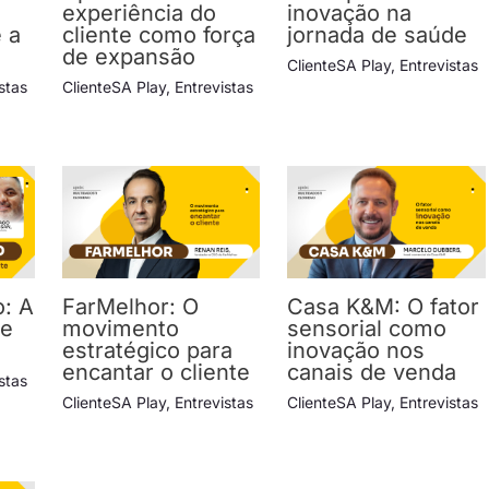
experiência do
inovação na
e a
cliente como força
jornada de saúde
de expansão
ClienteSA Play
,
Entrevistas
stas
ClienteSA Play
,
Entrevistas
o: A
FarMelhor: O
Casa K&M: O fator
ue
movimento
sensorial como
estratégico para
inovação nos
encantar o cliente
canais de venda
stas
ClienteSA Play
,
Entrevistas
ClienteSA Play
,
Entrevistas