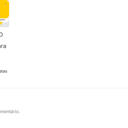
O
ra
stas
mentário.