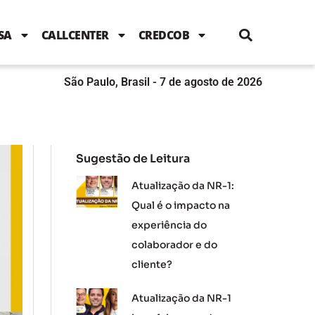
i
c
i
u
n
s
l
e
t
t
k
t
e
b
t
u
e
a
SA
CALLCENTER
CREDCOB
o
e
b
d
g
o
r
e
i
r
k
n
a
m
São Paulo, Brasil - 7 de agosto de 2026
Sugestão de Leitura
Atualização da NR-1:
Qual é o impacto na
experiência do
colaborador e do
cliente?
Atualização da NR-1