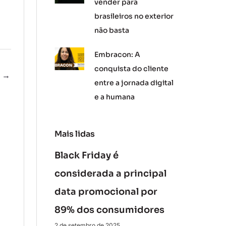
vender para
brasileiros no exterior
não basta
Embracon: A
conquista do cliente
e
→
entre a jornada digital
e a humana
Mais lidas
Black Friday é
considerada a principal
data promocional por
89% dos consumidores
2 de setembro de 2025