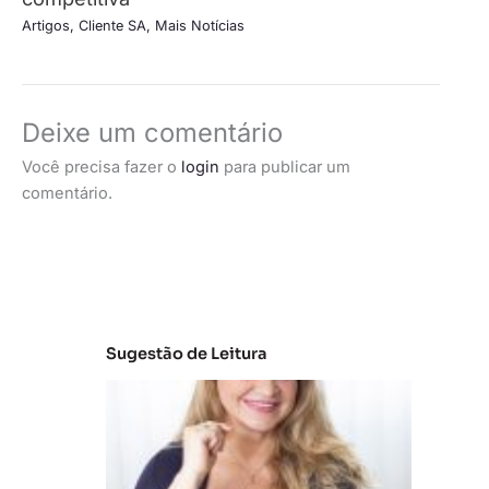
Artigos
,
Cliente SA
,
Mais Notícias
Deixe um comentário
Você precisa fazer o
login
para publicar um
comentário.
Sugestão de Leitura
C
la
s
s