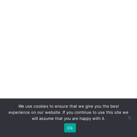
ç
ã
o
é
a
q
u
e
o
cl
ie
n
We use cookies to ensure that we give you the best
t
experience on our website. If you continue to use this site we
e
will assume that you are happy with it.
n
Ok
u