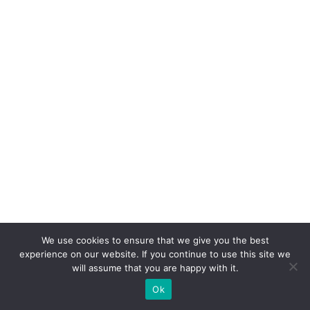
ê
n
ci
a
e
e
x
p
e
ri
ê
n
We use cookies to ensure that we give you the best
ci
experience on our website. If you continue to use this site we
a
will assume that you are happy with it.
d
Ok
o