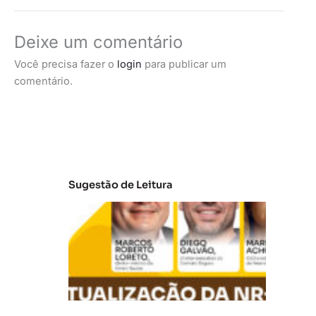
Deixe um comentário
Você precisa fazer o
login
para publicar um
comentário.
Sugestão de Leitura
A
t
u
al
iz
a