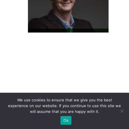
at
a
m
P
a
s
s
e
S
h
o
p
We use cookies to ensure that we give you the best
e
experience on our website. If you continue to use this site we
e
will assume that you are happy with it.
a
Ok
n