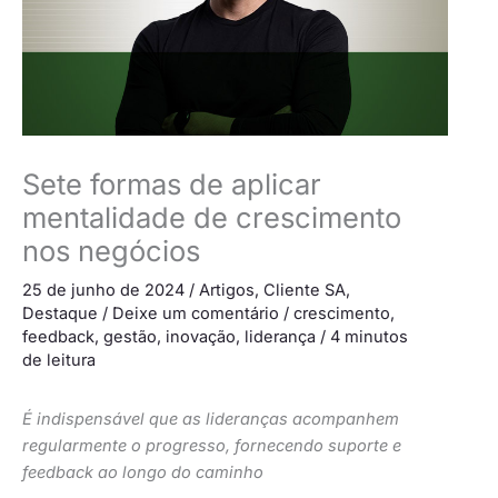
Sete formas de aplicar
mentalidade de crescimento
nos negócios
25 de junho de 2024
/
Artigos
,
Cliente SA
,
Destaque
/
Deixe um comentário
/
crescimento
,
feedback
,
gestão
,
inovação
,
liderança
/
4 minutos
de leitura
É indispensável que as lideranças acompanhem
regularmente o progresso, fornecendo suporte e
feedback ao longo do caminho