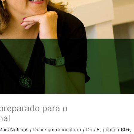
 preparado para o
nal
Mais Notícias
/
Deixe um comentário
/
Data8
,
público 60+
,