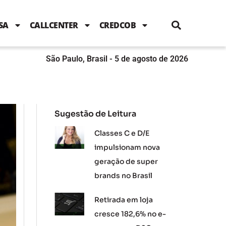
i
c
i
u
n
s
l
e
t
t
k
t
e
b
t
u
e
a
SA
CALLCENTER
CREDCOB
o
e
b
d
g
o
r
e
i
r
k
n
a
m
São Paulo, Brasil - 5 de agosto de 2026
Sugestão de Leitura
Classes C e D/E
impulsionam nova
geração de super
brands no Brasil
Retirada em loja
cresce 182,6% no e-