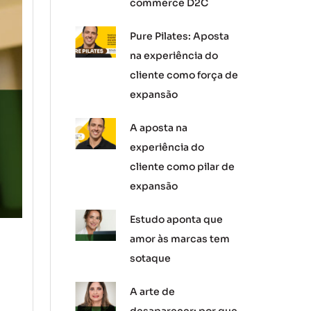
commerce D2C
Pure Pilates: Aposta
na experiência do
cliente como força de
expansão
A aposta na
experiência do
cliente como pilar de
expansão
Estudo aponta que
amor às marcas tem
sotaque
A arte de