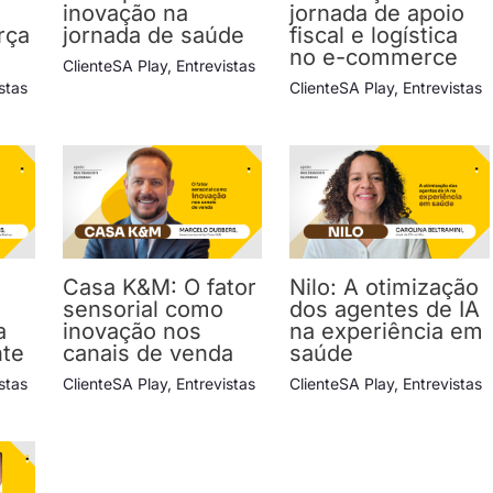
inovação na
jornada de apoio
rça
jornada de saúde
fiscal e logística
no e-commerce
ClienteSA Play
,
Entrevistas
stas
ClienteSA Play
,
Entrevistas
Casa K&M: O fator
Nilo: A otimização
sensorial como
dos agentes de IA
a
inovação nos
na experiência em
nte
canais de venda
saúde
stas
ClienteSA Play
,
Entrevistas
ClienteSA Play
,
Entrevistas