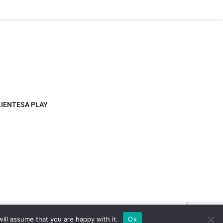
LIENTESA PLAY
ill assume that you are happy with it.
Ok