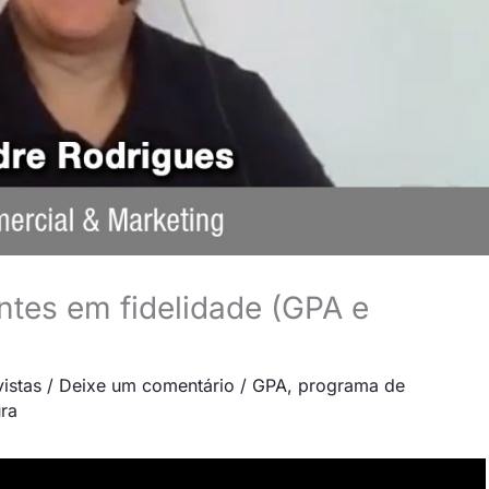
antes em fidelidade (GPA e
vistas
/
Deixe um comentário
/
GPA
,
programa de
ura