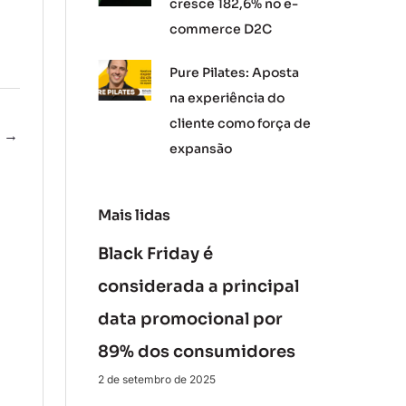
cresce 182,6% no e-
commerce D2C
Pure Pilates: Aposta
na experiência do
cliente como força de
e
→
expansão
Mais lidas
Black Friday é
considerada a principal
data promocional por
89% dos consumidores
2 de setembro de 2025