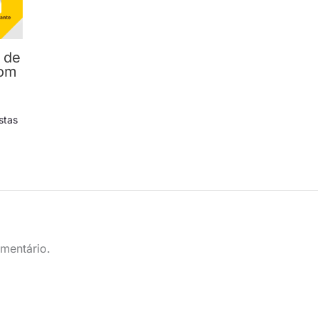
 de
com
stas
mentário.