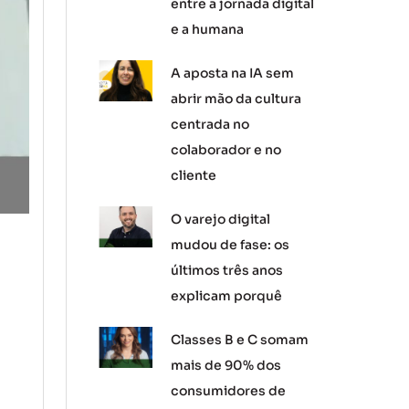
entre a jornada digital
e a humana
A aposta na IA sem
abrir mão da cultura
centrada no
colaborador e no
cliente
O varejo digital
mudou de fase: os
últimos três anos
explicam porquê
Classes B e C somam
mais de 90% dos
consumidores de