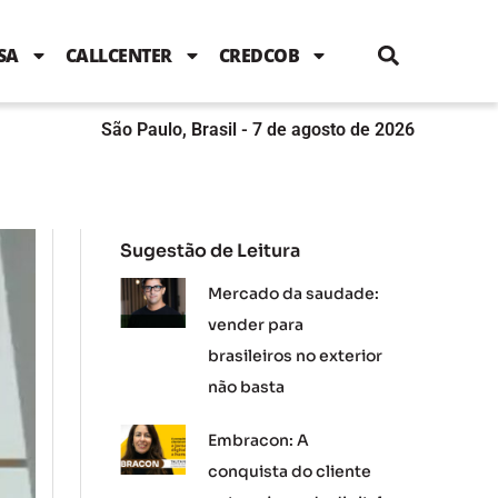
i
c
i
u
n
s
l
e
t
t
k
t
e
b
t
u
e
a
SA
CALLCENTER
CREDCOB
o
e
b
d
g
o
r
e
i
r
k
n
a
m
São Paulo, Brasil - 7 de agosto de 2026
Sugestão de Leitura
Mercado da saudade:
vender para
brasileiros no exterior
não basta
Embracon: A
conquista do cliente