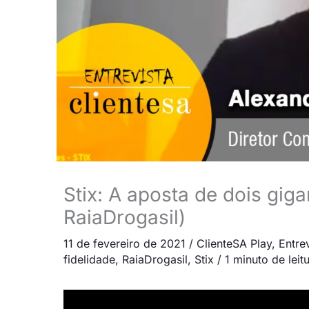
Stix: A aposta de dois gig
RaiaDrogasil)
11 de fevereiro de 2021
/
ClienteSA Play
,
Entre
fidelidade
,
RaiaDrogasil
,
Stix
/
1 minuto de leit