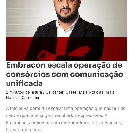
com
comunicação
unificada
Embracon escala operação de
consórcios com comunicação
unificada
2 minutos de leitura
/
Callcenter
,
Cases
,
Mais Notícias
,
Mais
Notícias Callcenter
A iniciativa permitiu escalar uma operação que nasceu do
zero e que hoje já gera resultados expressivos A
Embracon, administradora independente de consórcios,
transformou uma