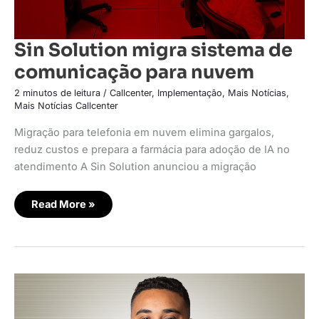
Sin Solution migra sistema de
comunicação para nuvem
2 minutos de leitura
/
Callcenter
,
Implementação
,
Mais Notícias
,
Mais Notícias Callcenter
Migração para telefonia em nuvem elimina gargalos,
reduz custos e prepara a farmácia para adoção de IA no
atendimento A Sin Solution anunciou a migração
Read More »
Embracon
escala
operação
de
consórcios