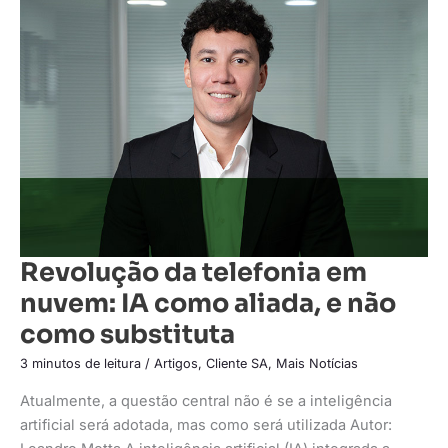
da
telefonia
em
nuvem:
IA
como
aliada,
e
não
como
substituta
Revolução da telefonia em
nuvem: IA como aliada, e não
como substituta
3 minutos de leitura
/
Artigos
,
Cliente SA
,
Mais Notícias
Atualmente, a questão central não é se a inteligência
artificial será adotada, mas como será utilizada Autor: