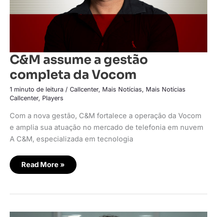
C&M assume a gestão
completa da Vocom
1 minuto de leitura
/
Callcenter
,
Mais Notícias
,
Mais Notícias
Callcenter
,
Players
Com a nova gestão, C&M fortalece a operação da Vocom
e amplia sua atuação no mercado de telefonia em nuvem
A C&M, especializada em tecnologia
Read More »
Revolução