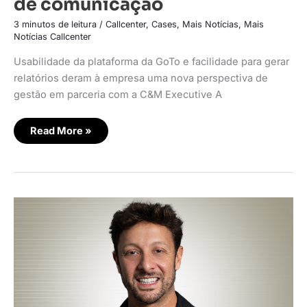
de comunicação
3 minutos de leitura
/
Callcenter
,
Cases
,
Mais Notícias
,
Mais
Notícias Callcenter
Usabilidade da plataforma da GoTo e facilidade para gerar
relatórios deram à empresa uma nova perspectiva de
gestão em parceria com a C&M Executive A
Read More »
C&M
assume
a
gestão
completa
da
Vocom