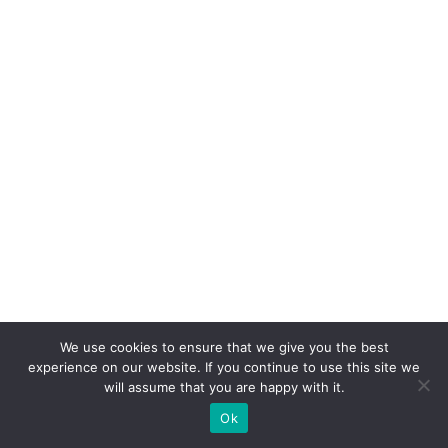
n
s
ã
o
d
e
o
p
e
ra
ç
õ
e
We use cookies to ensure that we give you the best
experience on our website. If you continue to use this site we
s
will assume that you are happy with it.
c
Ok
o