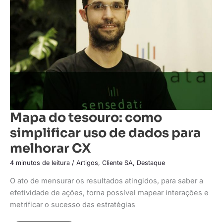
como
simplificar
uso
de
dados
para
melhorar
CX
Mapa do tesouro: como
simplificar uso de dados para
melhorar CX
4 minutos de leitura
/
Artigos
,
Cliente SA
,
Destaque
O ato de mensurar os resultados atingidos, para saber a
efetividade de ações, torna possível mapear interações e
metrificar o sucesso das estratégias