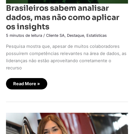
Brasileiros sabem analisar
dados, mas não como aplicar
os insights
5 minutos de leitura
/
Cliente SA
,
Destaque
,
Estatísticas
Pesquisa mostra que, apesar de muitos colaboradores
possuírem competências relevantes na área de dados, as
lideranças não estão aproveitando corretamente o
recurso
Read More »
Mercedes-
Benz
Caminhões
põe
protagonismo