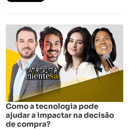
Como
a
tecnologia
pode
ajudar
a
impactar
na
decisão
de
compra?
Como a tecnologia pode
ajudar a impactar na decisão
de compra?