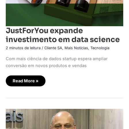
JustForYou expande
investimento em data science
2 minutos de leitura
/
Cliente SA
,
Mais Notícias
,
Tecnologia
Com mais ciência de dados startup espera ampliar
conversão em novos produtos e vendas
Read More »
PGMais
deve
elevar
faturamento
em