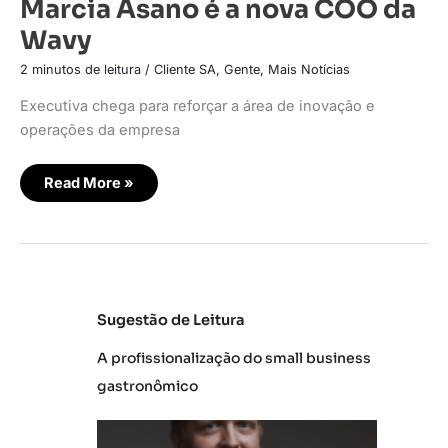
Marcia Asano é a nova COO da
Wavy
2 minutos de leitura
/
Cliente SA
,
Gente
,
Mais Notícias
Executiva chega para reforçar a área de inovação e
operações da empresa
Read More »
Sugestão de Leitura
A profissionalização do small business
gastronômico
L