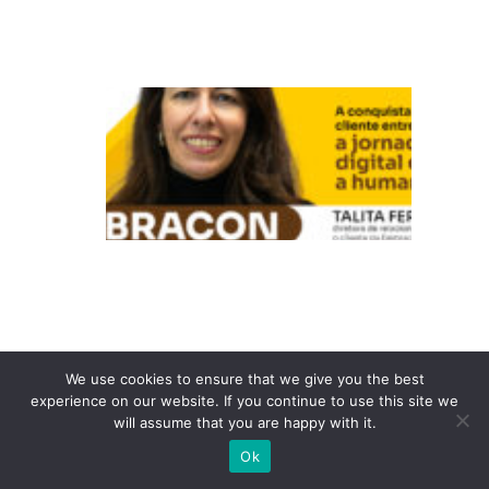
t
a
E
m
b
ra
c
o
n:
A
c
o
We use cookies to ensure that we give you the best
experience on our website. If you continue to use this site we
n
will assume that you are happy with it.
q
Ok
ui