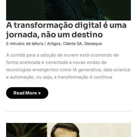
A transformação digital é uma
jornada, não um destino
5 minutos de leitura
/
Artigos
,
Cliente SA
,
Destaque
A corrida para a adoção de nuvem está ocorrendo de
forma acelerada e conectada a novas ondas de
tecnologias emergentes como IA generativa, data science
e automação, ou seja, a transformação é contínua
Read More »
Mapa
do
tesouro: