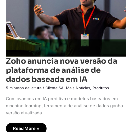
versão
da
plataforma
de
análise
de
dados
baseada
em
IA
Zoho anuncia nova versão da
plataforma de análise de
dados baseada em IA
5 minutos de leitura
/
Cliente SA
,
Mais Notícias
,
Produtos
Com avanços em IA preditiva e modelos baseados em
machine learning, ferramenta de análise de dados ganha
versão atualizada
Read More »