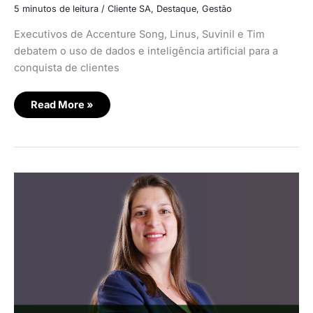
5 minutos de leitura
/
Cliente SA
,
Destaque
,
Gestão
Executivos de Accenture Song, Linus, Suvinil e Tim
debatem o uso de dados e inteligência artificial para a
conquista de clientes
Read More »
A
transformação
digital
é
uma
jornada,
não
um
destino