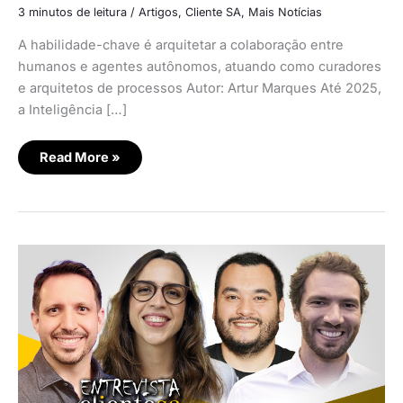
3 minutos de leitura
/
Artigos
,
Cliente SA
,
Mais Notícias
A habilidade-chave é arquitetar a colaboração entre
humanos e agentes autônomos, atuando como curadores
e arquitetos de processos Autor: Artur Marques Até 2025,
a Inteligência […]
Read More »
A
aceleração
no
uso
dos
dados
para
surpreender
o
cliente