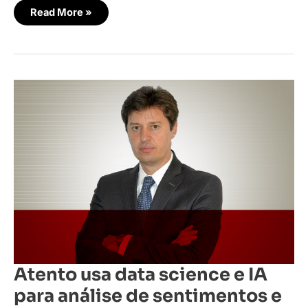
Read More »
Atento
usa
data
science
e
IA
para
análise
de
sentimentos
e
interações
humanizadas
Atento usa data science e IA
para análise de sentimentos e