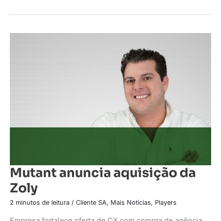
Mutant
anuncia
aquisição
da
Zoly
Mutant anuncia aquisição da
Zoly
2 minutos de leitura
/
Cliente SA
,
Mais Notícias
,
Players
Empresa fortalece oferta de CX com compra de agência