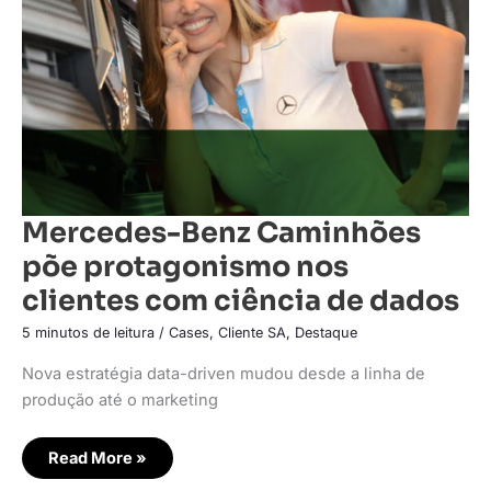
nos
clientes
com
ciência
de
dados
Mercedes-Benz Caminhões
põe protagonismo nos
clientes com ciência de dados
5 minutos de leitura
/
Cases
,
Cliente SA
,
Destaque
Nova estratégia data-driven mudou desde a linha de
produção até o marketing
Read More »