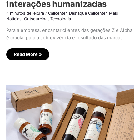
interações humanizadas
4 minutos de leitura
/
Callcenter
,
Destaque Callcenter
,
Mais
Notícias
,
Outsourcing
,
Tecnologia
Para a empresa, encantar clientes das gerações Z e Alpha
é crucial para a sobrevivência e resultado das marcas
Read More »
JustForYou
expande
investimento
em
data
science