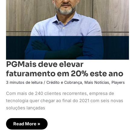
20%
este
ano
PGMais deve elevar
faturamento em 20% este ano
3 minutos de leitura
/
Crédito e Cobrança
,
Mais Notícias
,
Players
Com mais de 240 clientes recorrentes, empresa de
tecnologia quer chegar ao final do 2021 com seis novas
soluções lançadas
Read More »