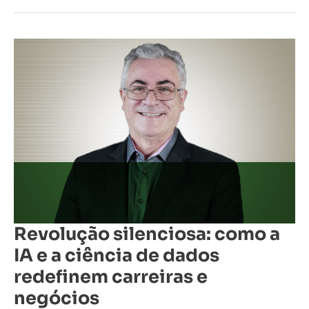
Revolução
silenciosa:
como
a
IA
e
a
ciência
de
dados
redefinem
carreiras
e
negócios
Revolução silenciosa: como a
IA e a ciência de dados
redefinem carreiras e
negócios