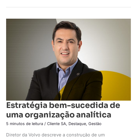
Estratégia
bem-
sucedida
de
uma
organização
analítica
Estratégia bem-sucedida de
uma organização analítica
5 minutos de leitura
/
Cliente SA
,
Destaque
,
Gestão
Diretor da Volvo descreve a construção de um