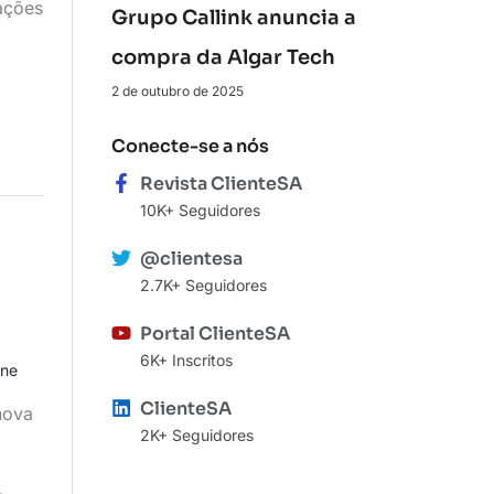
ações
Grupo Callink anuncia a
compra da Algar Tech
2 de outubro de 2025
Conecte-se a nós
Revista ClienteSA
10K+ Seguidores
@clientesa
2.7K+ Seguidores
Portal ClienteSA
6K+ Inscritos
ine
ClienteSA
nova
2K+ Seguidores