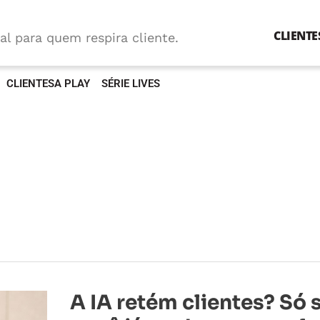
CLIENTE
al para quem respira cliente.
CLIENTESA PLAY
SÉRIE LIVES
A
A IA retém clientes? Só 
IA
retém