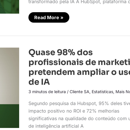
transformado pela IA A HubSpot, plataforma 
Read More »
Quase
Quase 98% dos
98%
dos
profissionais de market
profissionais
de
pretendem ampliar o us
marketing
pretendem
de IA
ampliar
o
uso
3 minutos de leitura
/
Cliente SA
,
Estatísticas
,
Mais No
de
IA
Segundo pesquisa da Hubspot, 95% deles ti
impacto positivo no ROI e 72% melhorias
significativas na qualidade do conteúdo com 
de inteligência artificial A