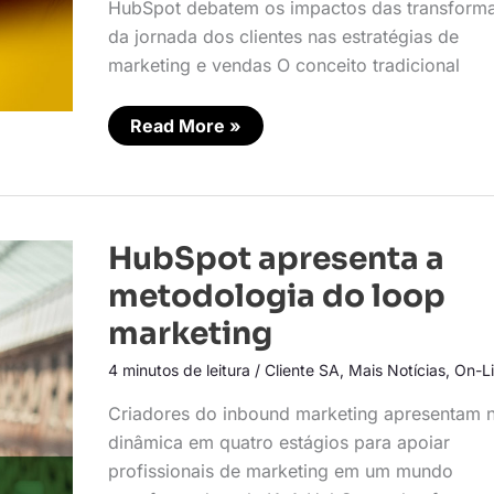
HubSpot debatem os impactos das transform
da jornada dos clientes nas estratégias de
marketing e vendas O conceito tradicional
Read More »
HubSpot
HubSpot apresenta a
apresenta
a
metodologia do loop
metodologia
do
marketing
loop
marketing
4 minutos de leitura
/
Cliente SA
,
Mais Notícias
,
On-L
Criadores do inbound marketing apresentam 
dinâmica em quatro estágios para apoiar
profissionais de marketing em um mundo