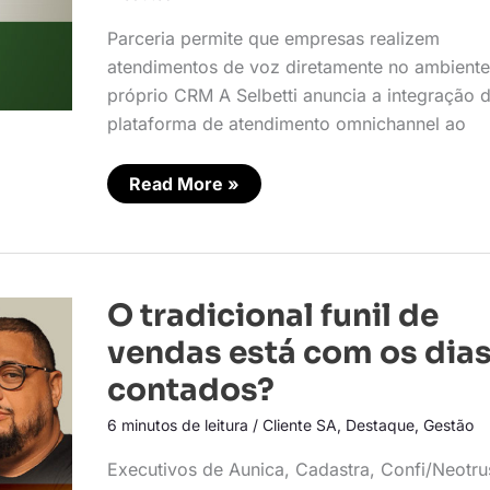
Parceria permite que empresas realizem
atendimentos de voz diretamente no ambient
próprio CRM A Selbetti anuncia a integração 
plataforma de atendimento omnichannel ao
Read More »
O
O tradicional funil de
tradicional
funil
vendas está com os dia
de
vendas
contados?
está
com
6 minutos de leitura
/
Cliente SA
,
Destaque
,
Gestão
os
dias
contados?
Executivos de Aunica, Cadastra, Confi/Neotru