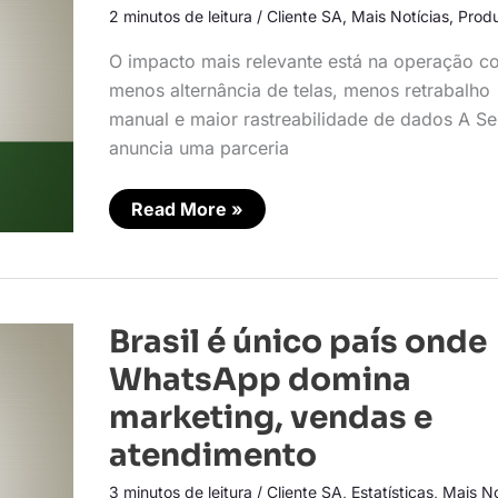
CRM
2 minutos de leitura
/
Cliente SA
,
Mais Notícias
,
Prod
do
HubSpot
O impacto mais relevante está na operação c
menos alternância de telas, menos retrabalho
manual e maior rastreabilidade de dados A Sel
anuncia uma parceria
Read More »
Brasil
Brasil é único país onde
é
único
WhatsApp domina
país
onde
marketing, vendas e
WhatsApp
domina
atendimento
marketing,
vendas
e
3 minutos de leitura
/
Cliente SA
,
Estatísticas
,
Mais No