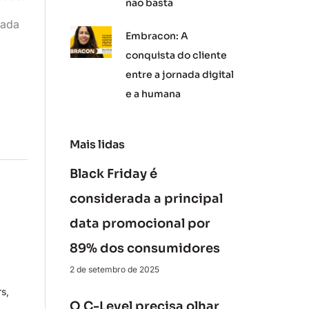
não basta
cada
Embracon: A
conquista do cliente
entre a jornada digital
e a humana
Mais lidas
Black Friday é
considerada a principal
data promocional por
89% dos consumidores
2 de setembro de 2025
rs
,
O C-Level precisa olhar