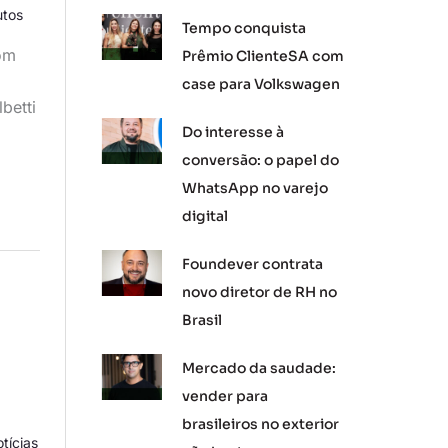
utos
Tempo conquista
om
Prêmio ClienteSA com
case para Volkswagen
betti
Do interesse à
conversão: o papel do
WhatsApp no varejo
digital
Foundever contrata
novo diretor de RH no
Brasil
Mercado da saudade:
vender para
brasileiros no exterior
tícias