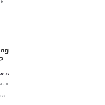
de
ing
o
tícias
veram
uso