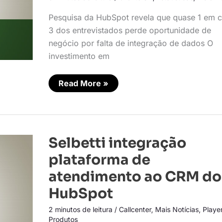
atendimento
Pesquisa da HubSpot revela que quase 1 em 
3 dos entrevistados perde oportunidade de
negócio por falta de integração de dados O
investimento em
Read More »
Selbetti
Selbetti integração
integração
plataforma
plataforma de
de
atendimento
atendimento ao CRM do
ao
CRM
HubSpot
do
HubSpot
2 minutos de leitura
/
Callcenter
,
Mais Notícias
,
Playe
Produtos