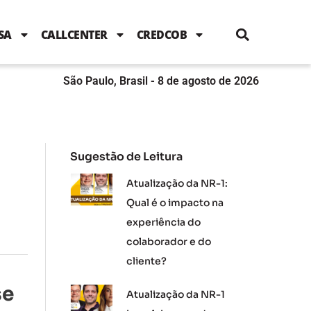
i
c
i
u
n
s
l
e
t
t
k
t
e
b
t
u
e
a
SA
CALLCENTER
CREDCOB
o
e
b
d
g
o
r
e
i
r
k
n
a
m
São Paulo, Brasil - 8 de agosto de 2026
Sugestão de Leitura
Atualização da NR-1:
Qual é o impacto na
experiência do
colaborador e do
cliente?
se
Atualização da NR-1