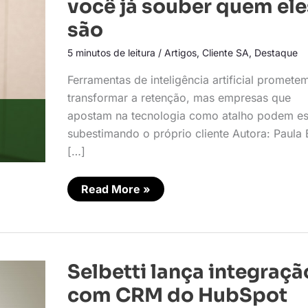
você já souber quem ele
clientes?
Só
são
se
você
5 minutos de leitura
/
Artigos
,
Cliente SA
,
Destaque
já
souber
quem
Ferramentas de inteligência artificial promete
eles
são
transformar a retenção, mas empresas que
apostam na tecnologia como atalho podem es
subestimando o próprio cliente Autora: Paula 
[…]
Read More »
Selbetti
Selbetti lança integraçã
lança
integração
com CRM do HubSpot
com