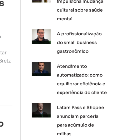
s
impulsiona mudança
cultural sobre saúde
mental
A profissionalização
m
do small business
gastronômico
tar
Bretz
Atendimento
automatizado: como
equilibrar eficiência e
experiência do cliente
Latam Pass e Shopee
anunciam parceria
o
para acúmulo de
milhas