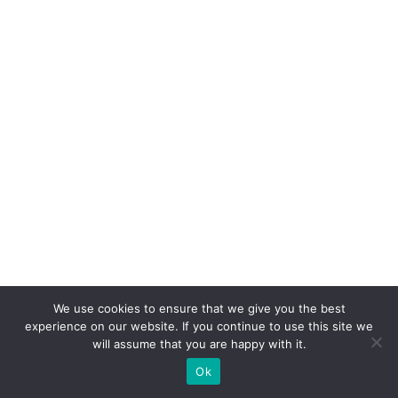
e
a
d
o
ta
m
I
A
a
g
ê
n
ti
We use cookies to ensure that we give you the best
c
experience on our website. If you continue to use this site we
will assume that you are happy with it.
a
Ok
já