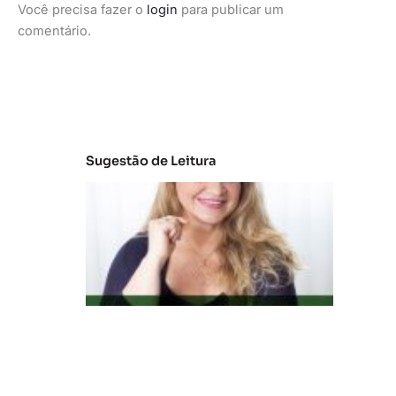
Você precisa fazer o
login
para publicar um
comentário.
Sugestão de Leitura
C
la
s
s
e
s
C
e
D