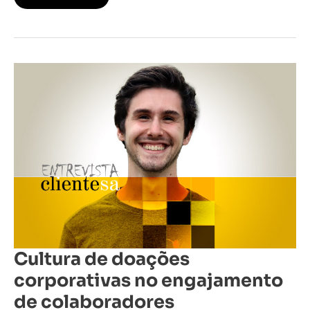
Cultura
de
doações
corporativas
no
engajamento
de
colaboradores
Cultura de doações
corporativas no engajamento
de colaboradores