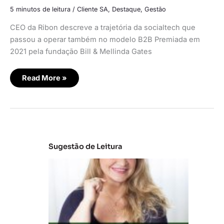
5 minutos de leitura
/
Cliente SA
,
Destaque
,
Gestão
CEO da Ribon descreve a trajetória da socialtech que
passou a operar também no modelo B2B Premiada em
2021 pela fundação Bill & Mellinda Gates
Read More »
Sugestão de Leitura
C
la
s
s
e