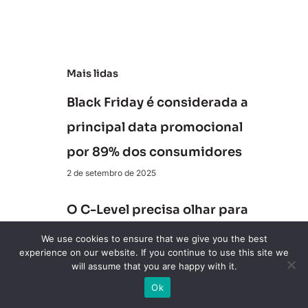
d
e
Mais lidas
Black Friday é considerada a
principal data promocional
por 89% dos consumidores
2 de setembro de 2025
O C-Level precisa olhar para
os bots de IA como parte do
We use cookies to ensure that we give you the best
experience on our website. If you continue to use this site we
board
will assume that you are happy with it.
15 de agosto de 2025
Ok