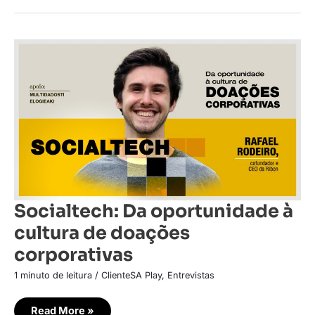
Socialtech:
Da
oportunidade
à
cultura
de
doações
corporativas
Socialtech: Da oportunidade à
cultura de doações
corporativas
1 minuto de leitura
/
ClienteSA Play
,
Entrevistas
Read More »