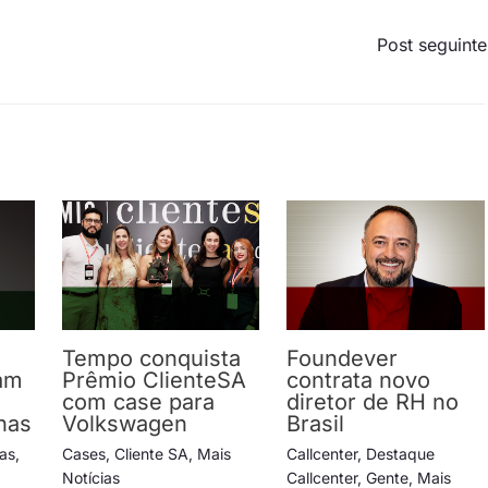
Post seguint
Tempo conquista
Foundever
am
Prêmio ClienteSA
contrata novo
com case para
diretor de RH no
has
Volkswagen
Brasil
ias
,
Cases
,
Cliente SA
,
Mais
Callcenter
,
Destaque
Notícias
Callcenter
,
Gente
,
Mais