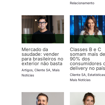
Relacionamento
Mercado da
Classes B e C
saudade: vender
somam mais d
para brasileiros no
90% dos
exterior não basta
consumidores 
delivery no paí
Artigos
,
Cliente SA
,
Mais
Cliente SA
,
Estatística
Notícias
Mais Notícias