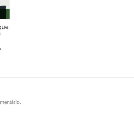
que
s
s
,
mentário.