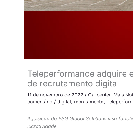
Teleperformance adquire 
de recrutamento digital
11 de novembro de 2022
/
Callcenter
,
Mais Not
comentário
/
digital
,
recrutamento
,
Teleperfor
Aquisição da PSG Global Solutions visa fortale
lucratividade