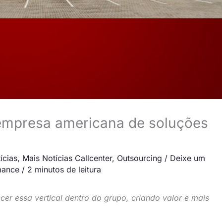
empresa americana de soluções
ícias
,
Mais Notícias Callcenter
,
Outsourcing
/
Deixe um
mance
/
2 minutos de leitura
cer essa vertical dentro do grupo, criando valor e mais