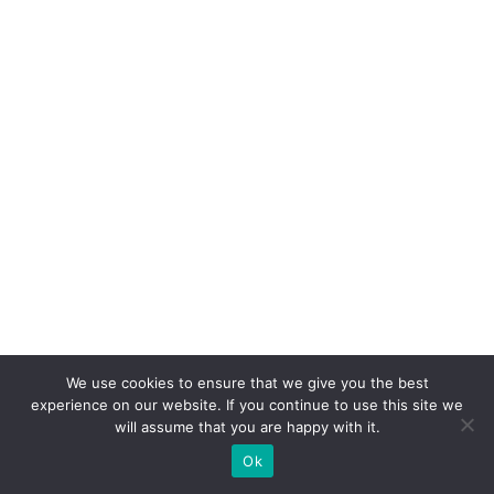
a
m
m
ai
s
d
e
9
0
%
d
o
We use cookies to ensure that we give you the best
s
experience on our website. If you continue to use this site we
will assume that you are happy with it.
c
o
Ok
n