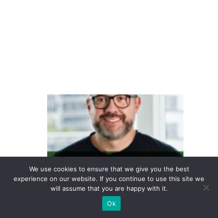
n
ar
ra
ti
v
a
O
fu
t
u
r
o
We use cookies to ensure that we give you the best
experience on our website. If you continue to use this site we
d
will assume that you are happy with it.
a
Ok
c