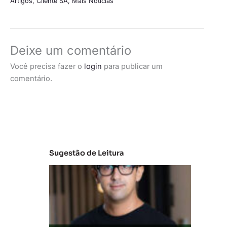
Artigos
,
Cliente SA
,
Mais Notícias
Deixe um comentário
Você precisa fazer o
login
para publicar um
comentário.
Sugestão de Leitura
M
e
r
c