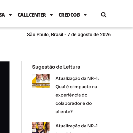
i
c
i
u
n
s
l
e
t
t
k
t
e
b
t
u
e
a
SA
CALLCENTER
CREDCOB
o
e
b
d
g
o
r
e
i
r
k
n
a
m
São Paulo, Brasil - 7 de agosto de 2026
Sugestão de Leitura
Atualização da NR-1:
Qual é o impacto na
experiência do
colaborador e do
cliente?
Atualização da NR-1