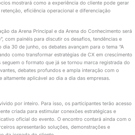
cios mostrará como a experiência do cliente pode gerar
 retenção, eficiência operacional e diferenciação
ação da Arena Principal e da Arena do Conhecimento será
, com painéis para discutir os desafios, tendências e
no dia 30 de junho, os debates avançam para o tema “A
rando como transformar estratégias de CX em crescimento
s seguem o formato que já se tornou marca registrada do
evantes, debates profundos e ampla interação com o
e altamente aplicável ao dia a dia das empresas.
ivido por inteiro. Para isso, os participantes terão acesso
nte criada para estimular conexões estratégicas e
icativo oficial do evento. O encontro contará ainda com o
rceiros apresentarão soluções, demonstrações e
o da jornada do cliente.