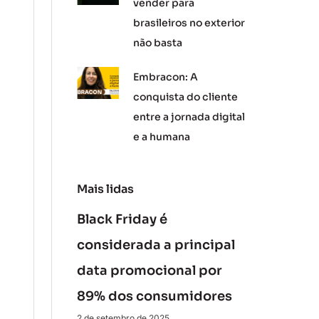
vender para
brasileiros no exterior
não basta
Embracon: A
conquista do cliente
entre a jornada digital
e a humana
Mais lidas
Black Friday é
considerada a principal
data promocional por
89% dos consumidores
2 de setembro de 2025