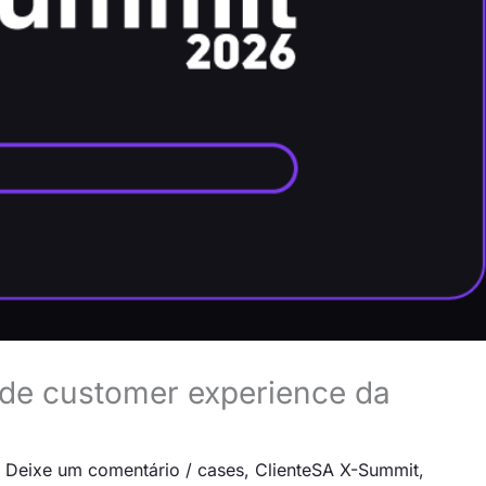
 de customer experience da
/
Deixe um comentário
/
cases
,
ClienteSA X-Summit
,