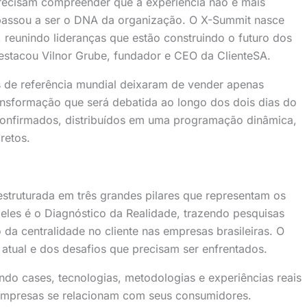
cisam compreender que a experiência não é mais
 passou a ser o DNA da organização. O X-Summit nasce
reunindo lideranças que estão construindo o futuro dos
 destacou Vilnor Grube, fundador e CEO da ClienteSA.
de referência mundial deixaram de vender apenas
ransformação que será debatida ao longo dos dois dias do
confirmados, distribuídos em uma programação dinâmica,
retos.
estruturada em três grandes pilares que representam os
deles é o Diagnóstico da Realidade, trazendo pesquisas
o da centralidade no cliente nas empresas brasileiras. O
 atual e dos desafios que precisam ser enfrentados.
ndo cases, tecnologias, metodologias e experiências reais
empresas se relacionam com seus consumidores.