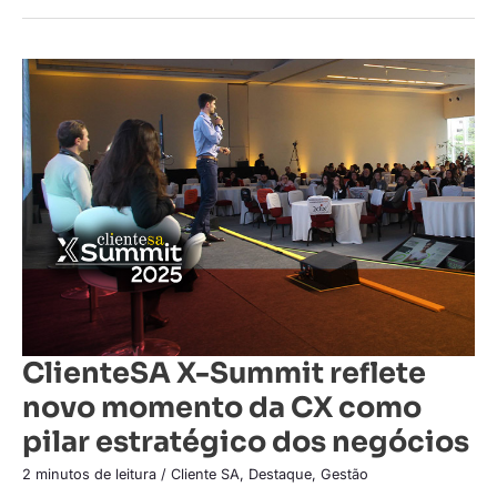
ClienteSA
X-
Summit
reflete
novo
momento
da
CX
como
pilar
estratégico
dos
negócios
ClienteSA X-Summit reflete
novo momento da CX como
pilar estratégico dos negócios
2 minutos de leitura
/
Cliente SA
,
Destaque
,
Gestão