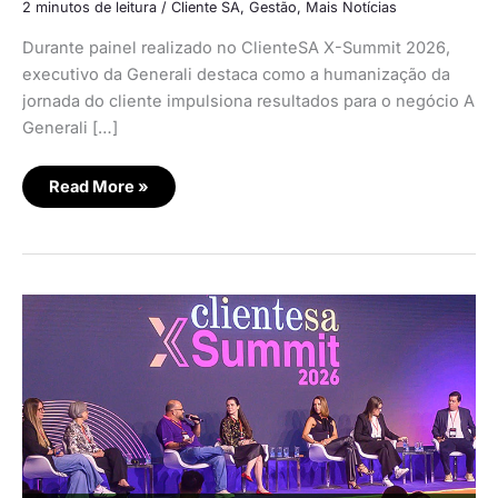
2 minutos de leitura
/
Cliente SA
,
Gestão
,
Mais Notícias
Durante painel realizado no ClienteSA X-Summit 2026,
executivo da Generali destaca como a humanização da
jornada do cliente impulsiona resultados para o negócio A
Generali […]
Read More »
ClienteSA
X-
Summit
2026:
A
consolidação
da
economia
da
experiência
como
motor
dos