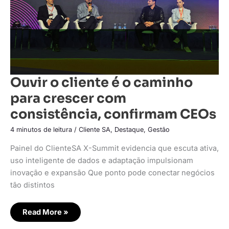
consistência,
confirmam
CEOs
Ouvir o cliente é o caminho
para crescer com
consistência, confirmam CEOs
4 minutos de leitura
/
Cliente SA
,
Destaque
,
Gestão
Painel do ClienteSA X-Summit evidencia que escuta ativa,
uso inteligente de dados e adaptação impulsionam
inovação e expansão Que ponto pode conectar negócios
tão distintos
Read More »