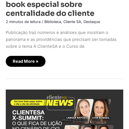
book especial sobre
centralidade do cliente
2 minutos de leitura
/
Biblioteca
,
Cliente SA
,
Destaque
Publicação traz números e análises que mostram o
panorama e as providências que precisam ser tomadas
sobre o tema A ClienteSA e o Curso de
Read More »
ClienteSA
X-
Summit:
O
que
fica
de
lição
no
cenário