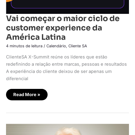
Vai começar o maior ciclo de
customer experience da
América Latina
4 minutos de leitura
/
Calendário
,
Cliente SA
ClienteSA X-Summit reúne os líderes que estão
redefinindo a relação entre marcas, pessoas e resultados
A experiência do cliente deixou de ser apenas um
diferencial
Read More »
ClienteSA
X-
Summit