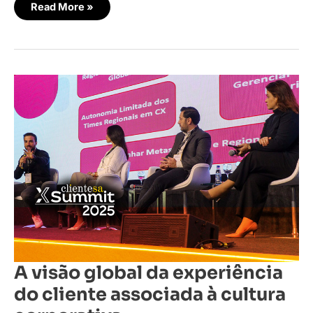
Read More »
A
visão
global
da
experiência
do
cliente
associada
à
cultura
corporativa
A visão global da experiência
do cliente associada à cultura