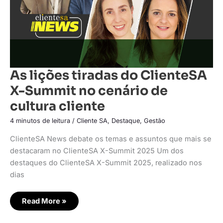
cultura
cliente
As lições tiradas do ClienteSA
X-Summit no cenário de
cultura cliente
4 minutos de leitura
/
Cliente SA
,
Destaque
,
Gestão
ClienteSA News debate os temas e assuntos que mais se
destacaram no ClienteSA X-Summit 2025 Um dos
destaques do ClienteSA X-Summit 2025, realizado nos
dias
Read More »