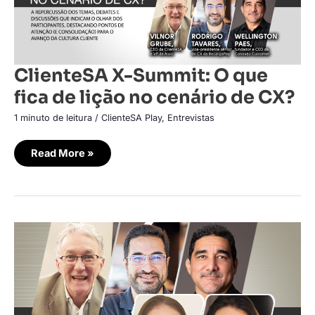
de
CX?
ClienteSA X-Summit: O que
fica de lição no cenário de CX?
1 minuto de leitura
/
ClienteSA Play
,
Entrevistas
Read More »
As
lições
tiradas
do
ClienteSA
X-
Summit
no
cenário
de