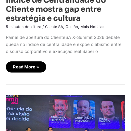
Cliente mostra gap entre
estratégia e cultura
5 minutos de leitura
/
Cliente SA
,
Gestão
,
Mais Notícias
Painel de abertura do ClienteSA X-Summit 2026 debate
queda no índice de centralidade e expõe o abismo entre
discurso corporativo e execução real Saber o
Read More »
Ouvir
o
cliente
é
o
caminho
para
crescer
com