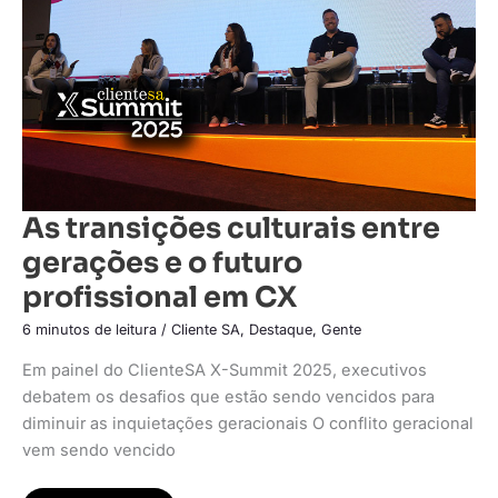
o
futuro
profissional
em
CX
As transições culturais entre
gerações e o futuro
profissional em CX
6 minutos de leitura
/
Cliente SA
,
Destaque
,
Gente
Em painel do ClienteSA X-Summit 2025, executivos
debatem os desafios que estão sendo vencidos para
diminuir as inquietações geracionais O conflito geracional
vem sendo vencido