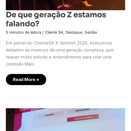
De que geração Z estamos
falando?
5 minutos de leitura
/
Cliente SA
,
Destaque
,
Gestão
Em painel do ClienteSA X-Summit 2025, executivos
debatem as nuances de uma geração complexa, que
requer muito estudo e entendimento para criar uma
conexão Mais
Read More »
As
transições
culturais
entre
gerações
e