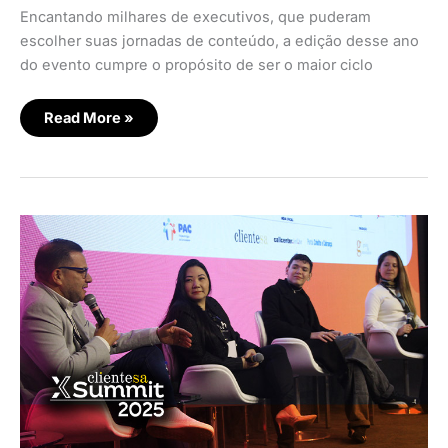
Encantando milhares de executivos, que puderam
escolher suas jornadas de conteúdo, a edição desse ano
do evento cumpre o propósito de ser o maior ciclo
Read More »
De
que
geração
Z
estamos
falando?