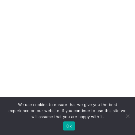
d
o
s
m
al
l
b
u
si
n
e
s
We use cookies to ensure that we give you the best
s
experience on our website. If you continue to use this site we
g
will assume that you are happy with it.
a
Ok
st