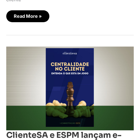
Read More »
ClienteSA
e
ESPM
lançam
e-
book
especial
sobre
centralidade
do
cliente
ClienteSA e ESPM lançam e-