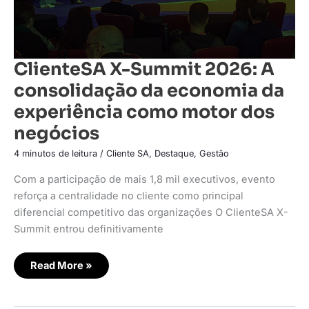
negócios
ClienteSA X-Summit 2026: A
consolidação da economia da
experiência como motor dos
negócios
4 minutos de leitura
/
Cliente SA
,
Destaque
,
Gestão
Com a participação de mais 1,8 mil executivos, evento
reforça a centralidade no cliente como principal
diferencial competitivo das organizações O ClienteSA X-
Summit entrou definitivamente
Read More »