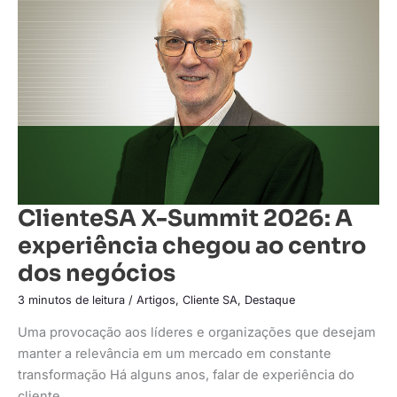
2026:
A
experiência
chegou
ao
centro
dos
negócios
ClienteSA X-Summit 2026: A
experiência chegou ao centro
dos negócios
3 minutos de leitura
/
Artigos
,
Cliente SA
,
Destaque
Uma provocação aos líderes e organizações que desejam
manter a relevância em um mercado em constante
transformação Há alguns anos, falar de experiência do
cliente