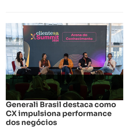
Generali
Brasil
destaca
como
CX
impulsiona
performance
dos
negócios
Generali Brasil destaca como
CX impulsiona performance
dos negócios