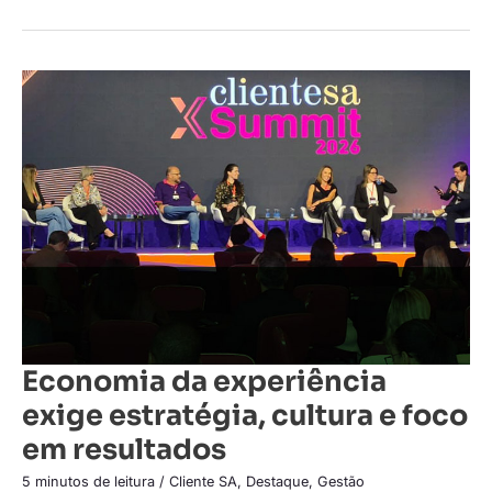
Economia
da
experiência
exige
estratégia,
cultura
e
foco
em
resultados
Economia da experiência
exige estratégia, cultura e foco
em resultados
5 minutos de leitura
/
Cliente SA
,
Destaque
,
Gestão