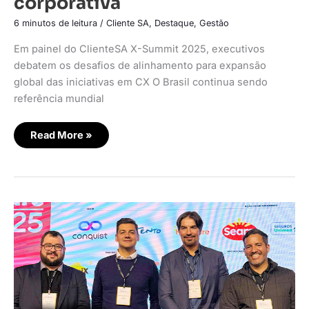
corporativa
6 minutos de leitura
/
Cliente SA
,
Destaque
,
Gestão
Em painel do ClienteSA X-Summit 2025, executivos
debatem os desafios de alinhamento para expansão
global das iniciativas em CX O Brasil continua sendo
referência mundial
Read More »
A
experiência
do
cliente
sob
a
ótica
dos
CEOs