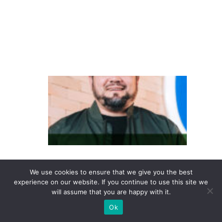
w
a
g
e
n
D
o
in
te
re
s
s
We use cookies to ensure that we give you the best
e
experience on our website. If you continue to use this site we
will assume that you are happy with it.
à
Ok
c
o