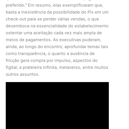
preferido.” Em resumo, elas exemplificaram que,
basta a inexistência da possibilidade do Pix em um
check-out para se perder várias vendas, o que
desemboca na essencialidade do estabelecimento
ostentar uma aceitação cada vez mais ampla de
meios de pagamentos. As executivas puderam,
ainda, ao longo do encontro, aprofundar temas tais
como transparência, o quanto a ausência de
fricção gera compra por impulso, aspectos do
figital, a prateleira infinita, metaverso, entre muitos
outros assuntos.