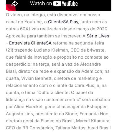
O vídeo, na íntegra, está disponível em nosso
canal no Youtube, o
ClienteSA Play
, junto com as
outras 604 lives realizadas desde março de 2020.
Aproveite para também se inscrever. A
Série Lives
– Entrevista ClienteSA
retorna na segunda-feira
(21) trazendo Luciano Kleiman, CEO da b4waste,
que falará da Inovação e propósito no combate ao
desperdício; na terça, será a vez de Alexandre
Blasi, diretor de rede e expansão da Ademicon; na
quarta, Vivian Bennett, diretora de marketing e
relacionamento com o cliente da Care Plus; e, na
quinta, o tema “Cultura cliente: O papel da
liderança na visão customer centric” será debatido
por Aline Haeckel, general manager da Eshopper,
Augusto Lins, presidente da Stone, Fernanda Hoe,
diretora geral da Elanco no Brasil, Marcel Kitamura,
CEO da BB Consórcios, Tatiana Mattos, head Brasil