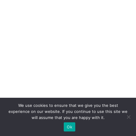
e
q
ui
li
b
ra
r
ef
i
ci
ê
n
ci
We use cookies to ensure that we give you the best
experience on our website. If you continue to use this site we
a
will assume that you are happy with it.
e
Ok
e