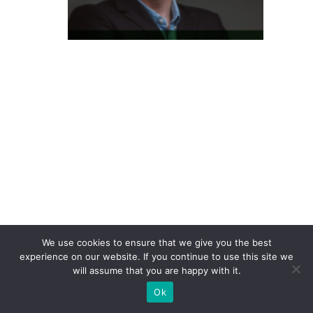
m
P
a
s
s
e
S
h
o
p
e
e
We use cookies to ensure that we give you the best
a
experience on our website. If you continue to use this site we
n
will assume that you are happy with it.
u
Ok
n