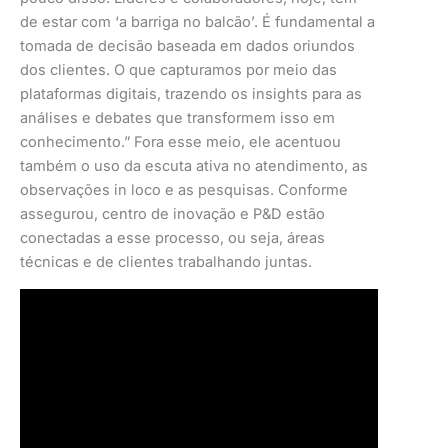
de estar com ‘a barriga no balcão’. É fundamental a
tomada de decisão baseada em dados oriundos
dos clientes. O que capturamos por meio das
plataformas digitais, trazendo os insights para as
análises e debates que transformem isso em
conhecimento.” Fora esse meio, ele acentuou
também o uso da escuta ativa no atendimento, as
observações in loco e as pesquisas. Conforme
assegurou, centro de inovação e P&D estão
conectadas a esse processo, ou seja, áreas
técnicas e de clientes trabalhando juntas.