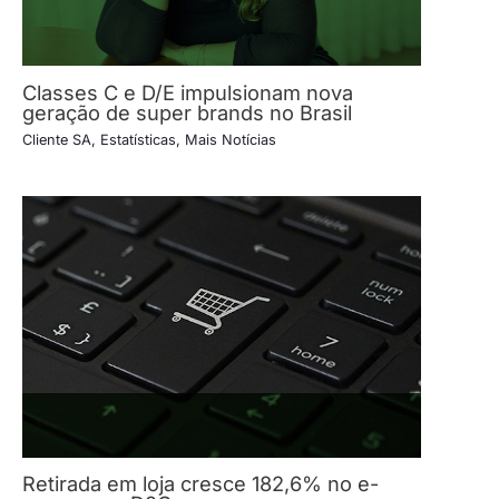
Classes C e D/E impulsionam nova
geração de super brands no Brasil
Cliente SA
,
Estatísticas
,
Mais Notícias
Retirada em loja cresce 182,6% no e-