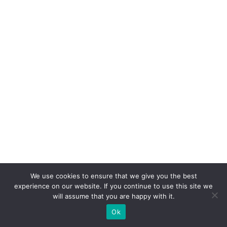
m
r
e
d
u
ç
ã
o
d
e
c
u
We use cookies to ensure that we give you the best
st
experience on our website. If you continue to use this site we
o
will assume that you are happy with it.
s
Ok
e