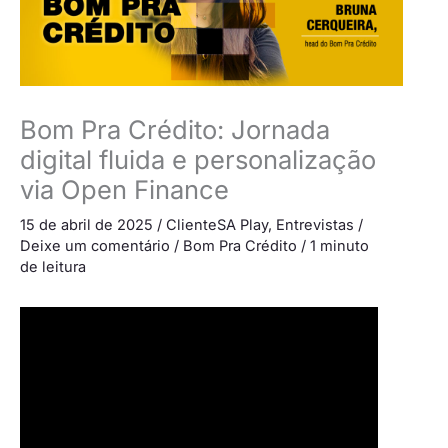
Bom Pra Crédito: Jornada
digital fluida e personalização
via Open Finance
15 de abril de 2025
/
ClienteSA Play
,
Entrevistas
/
Deixe um comentário
/
Bom Pra Crédito
/
1 minuto
de leitura