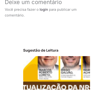
Deixe um comentário
Você precisa fazer o
login
para publicar um
comentário.
Sugestão de Leitura
A
t
u
al
iz
a
ç
ã