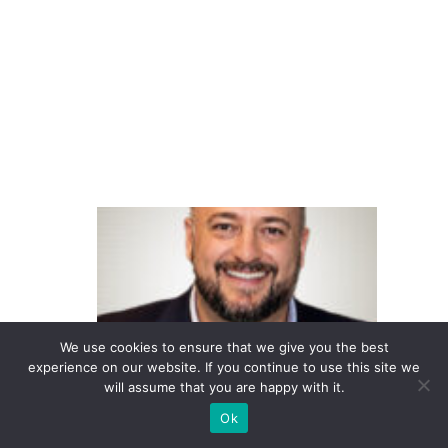
ar
ej
o
di
gi
ta
l
F
o
u
n
d
We use cookies to ensure that we give you the best
e
experience on our website. If you continue to use this site we
will assume that you are happy with it.
v
e
Ok
r